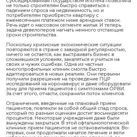
Субсидированная государством ипотека позволила
не только строителям быстро справиться с
падением спроса на недвижимость, но и
потребителям приобрести квартиру с
ежемесячным платежом ниже арендных ставок.
Речь идет о массовом сегменте жилья. И теперь
задача девелоперов нагнать немного отстающие
сроки строительства.
Поскольку кризисные экономические ситуации
повторяются в стране с завидной регулярностью,
ничего не остается, как выстраивать бизнес в
сложившихся условиях, закаляться и учиться на
своих и чужих ошибках. Одна из частных
многопрофильных клиник смогла быстро
адаптироваться в новых реалиях. Они первыми
получили разрешение на проведение ПЦР
исследований на коронавирус и даже оборудовали
зону для приема пациентов с симптомами ОРВИ.
За счет этого, отчасти, сохранили поток клиентов.
Ограничения, введенные на плановый прием
пациентов, повлекли за собой общий спад спроса,
который по разным оценкам достиг восьмидесяти
процентов. Некоторые учреждения даже были
вынуждены закрыться. В этой офтальмологической
клинике прием пациентов не остановиливался. Во-
первых, они продолжали начатое лечение и вели