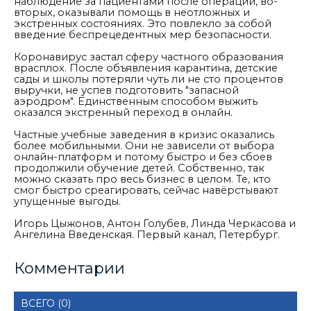
наблюдение за пациентами после операций, во-
вторых, оказывали помощь в неотложных и
экстренных состояниях. Это повлекло за собой
введение беспрецедентных мер безопасности.
Коронавирус застал сферу частного образования
врасплох. После объявления карантина, детские
сады и школы потеряли чуть ли не сто процентов
выручки, не успев подготовить "запасной
аэродром". Единственным способом выжить
оказался экстренный переход в онлайн.
Частные учебные заведения в кризис оказались
более мобильными. Они не зависели от выбора
онлайн-платформ и потому быстро и без сбоев
продолжили обучение детей. Собственно, так
можно сказать про весь бизнес в целом. Те, кто
смог быстро среагировать, сейчас навёрстывают
упущенные выгоды.
Игорь Цыжонов, Антон Голубев, Линда Черкасова и
Ангелина Введенская. Первый канал, Петербург.
Комментарии
ВСЕГО (0)