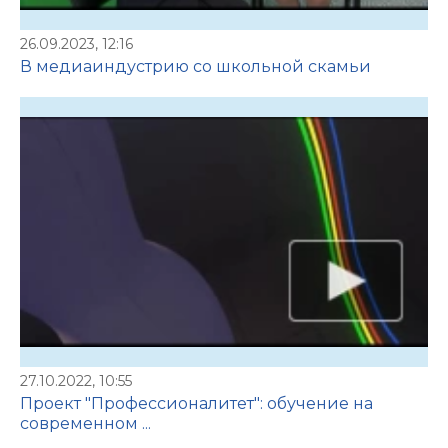
26.09.2023, 12:16
В медиаиндустрию со школьной скамьи
27.10.2022, 10:55
Проект "Профессионалитет": обучение на
современном ...