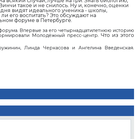
На всякий случай, лучше на три. Знать биологию,
инчи такое и не снилось. Ну и, конечно, оценки
одня видят идеального ученика - школы,
 ли его воспитать? Это обсуждают на
ном форуме в Петербурге.
форума. Впервые за его четырнадцатилетнюю историю
Что из этого
формировали Молодёжный пресс-центр.
ужинин, Линда Черкасова и Ангелина Введенская.