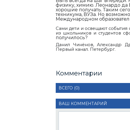
Быть всегда на шаг впереди. 
физику, химию. Леонардо да В
хорошие получать. Таким сег
техникума, ВУЗа. Но возможно
Международном образователь
Сами дети и освещают события 
из школьников и студентов с
получилось?
Данил Чинёнов, Александр Др
Первый канал. Петербург.
Комментарии
ВСЕГО (0)
ВАШ КОММЕНТАРИЙ