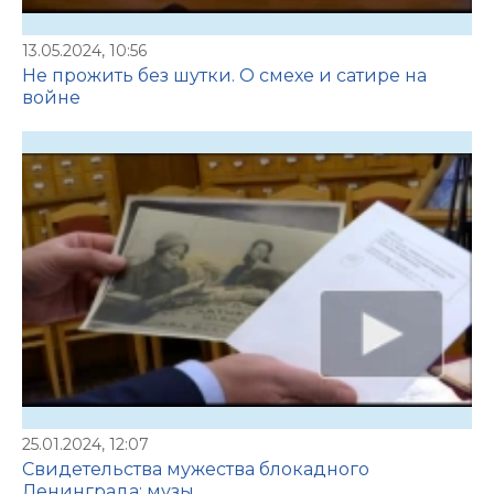
13.05.2024, 10:56
Не прожить без шутки. О смехе и сатире на
войне
25.01.2024, 12:07
Свидетельства мужества блокадного
Ленинграда: музы ...