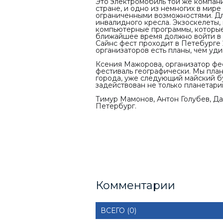
Это электромобиль той же компани
стране, и одно из немногих в мир
ограниченными возможностями. Для 
инвалидного кресла. Экзоскелеты,
компьютерные программы, которые 
ближайшее время должно войти в
Сайнс фест проходит в Петебурге 2
организаторов есть планы, чем у
Ксения Мажорова, организатор фес
фестиваль географически. Мы пла
города, уже следующий майский бу
задействован не только планетари
Тимур Мамонов, Антон Голубев, Да
Петербург.
Комментарии
ВСЕГО (0)