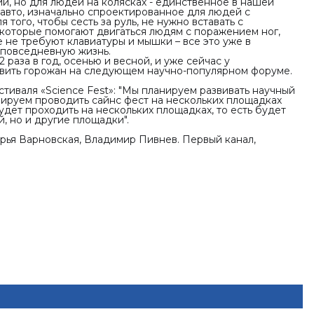
и, но для людей на колясках - единственное в нашей
е авто, изначально спроектированное для людей с
того, чтобы сесть за руль, не нужно вставать с
 которые помогают двигаться людям с поражением ног,
не требуют клавиатуры и мышки – все это уже в
 повседневную жизнь.
 раза в год, осенью и весной, и уже сейчас у
дивить горожан на следующем научно-популярном форуме.
тиваля «Science Fest»:
"Мы планируем развивать научный
нируем проводить сайнс фест на нескольких площадках
дет проходить на нескольких площадках, то есть будет
й, но и другие площадки".
рья Варновская, Владимир Пивнев. Первый канал,