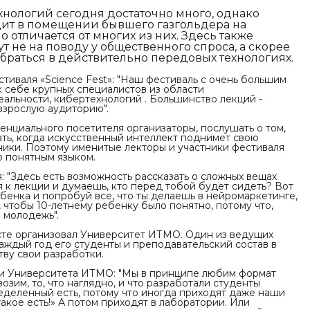
хнологий сегодня достаточно много, однако
дит в помещении бывшего газгольдера на
 отличается от многих из них. Здесь также
т не на поводу у общественного спроса, а скорее
браться в действительно передовых технологиях.
тиваля «Science Fest»:
"Наш фестиваль с очень большим
 себе крупных специалистов из области
альности, кибертехнологий . Большинство лекций -
взрослую аудиторию".
тенциального посетителя организаторы, послушать о том,
ать, когда искусственный интеллект поднимет свою
ики. Поэтому именитые лекторы и участники фестиваля
о понятным языком.
:
"Здесь есть возможность рассказать о сложных вещах
 к лекции и думаешь, кто перед тобой будет сидеть? Вот
бенка и попробуй все, что ты делаешь в нейромаркетинге,
, чтобы 10-летнему ребенку было понятно, потому что,
 молодежь".
те организовал Университет ИТМО. Один из ведущих
каждый год его студенты и преподавательский состав в
ву свои разработки.
ки Университета ИТМО:
"Мы в принципе любим формат
зим, то, что наглядно, и что разработали студенты
еделенный есть, потому что иногда приходят даже наши
с такое есть!» А потом приходят в лаборатории. Или