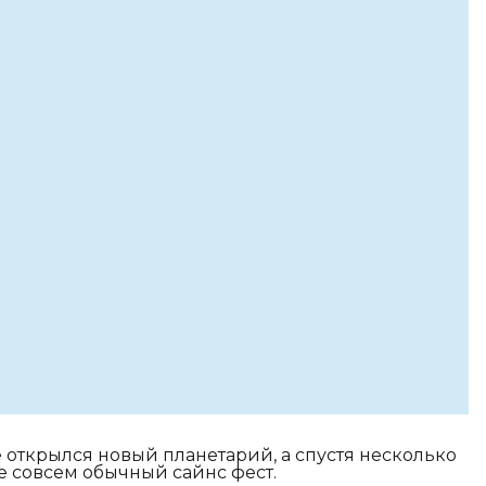
е открылся новый планетарий, а спустя несколько
е совсем обычный сайнс фест.