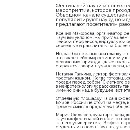
Фестивалей науки и новых те
мероприятие, которое прохо
Обводном канале существенно
популяризируют науку, но иду
предлагают посетителям разо
Ксения Мажорова, организатор фес
научным уклоном, мы приглашаем к
нейроинтерфейсов, виртуальной ре
серьезные и рассчитаны на более 
Но, как бы не завышали планку по
что такое нейромаркетинг или узн
революцию, приходят даже школьн
стараются говорить умные вещи, н
Наталия Галкина, лектор фестиваля
простым языком. Когда готовишься
посади перед собой 10-летнего ре
в нейротехнологиях рассказать так
именно они наше будущее, вот эта
Отдельную площадку на сайнс-фес
ВУЗов России не стоит на месте, 
прямом смысле предлагают общест
Мария Яковлева, куратор площад
научных фестивалей и обычно приво
нашего университета. Эффект опр
студенты и говорят – «ух, ты, у на