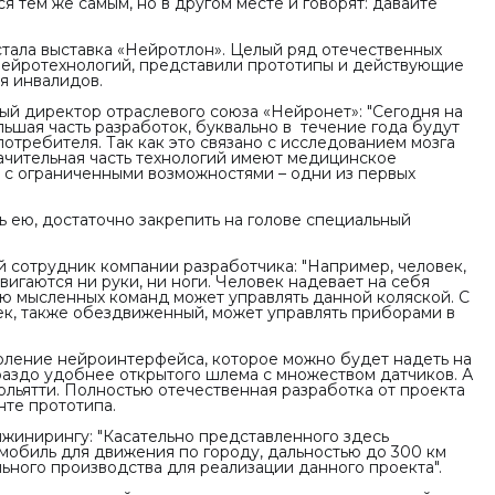
я тем же самым, но в другом месте и говорят: давайте
тала выставка «Нейротлон». Целый ряд отечественных
нейротехнологий, представили прототипы и действующие
я инвалидов.
ый директор отраслевого союза «Нейронет»:
"Сегодня на
ьшая часть разработок, буквально в течение года будут
потребителя. Так как это связано с исследованием мозга
начительная часть технологий имеют медицинское
а с ограниченными возможностями – одни из первых
ь ею, достаточно закрепить на голове специальный
й сотрудник компании разработчика:
"Например, человек,
двигаются ни руки, ни ноги. Человек надевает на себя
ю мысленных команд может управлять данной коляской. С
, также обездвиженный, может управлять приборами в
коление нейроинтерфейса, которое можно будет надеть на
ораздо удобнее открытого шлема с множеством датчиков. А
Тольятти. Полностью отечественная разработка от проекта
анте прототипа.
нжинирингу:
"Касательно представленного здесь
омобиль для движения по городу, дальностью до 300 км
льного производства для реализации данного проекта".