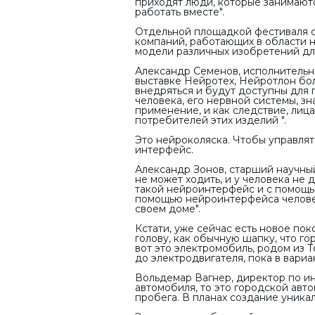
приходят люди, которые занимаютс
работать вместе".
Отдельной площадкой фестиваля с
компаний, работающих в области 
модели различных изобретений дл
Александр Семенов, исполнительн
выставке Нейротех, Нейротлон бол
внедряться и будут доступны для 
человека, его нервной системы, з
применение, и как следствие, лиц
потребителей этих изделий ".
Это нейроколяска. Чтобы управлят
интерфейс.
Александр Зонов, старший научны
не может ходить, и у человека не 
такой нейроинтерфейс и с помощь
помощью нейроинтерфейса человек
своем доме".
Кстати, уже сейчас есть новое по
голову, как обычную шапку, что г
вот это электромобиль, родом из 
до электродвигателя, пока в вари
Вольдемар Вагнер, директор по и
автомобиля, то это городской авт
пробега. В планах создание уника