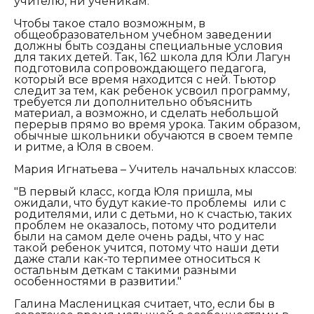
учителю, ни ученикам."
Чтобы такое стало возможным, в
общеобразовательном учебном заведении
должны быть созданы специальные условия
для таких детей. Так, 162 школа для Юли Лагун
подготовила сопровождающего педагога,
который все время находится с ней. Тьютор
следит за тем, как ребенок усвоил программу,
требуется ли дополнительно объяснить
материал, а возможно, и сделать небольшой
перерыв прямо во время урока. Таким образом,
обычные школьники обучаются в своем темпе
и ритме, а Юля в своем.
Мария Игнатьева – Учитель начальных классов:
"В первый класс, когда Юля пришла, мы
ожидали, что будут какие-то проблемы или с
родителями, или с детьми, но к счастью, таких
проблем не оказалось, потому что родители
были на самом деле очень рады, что у нас
такой ребенок учится, потому что наши дети
даже стали как-то терпимее относиться к
остальным деткам с такими разными
особенностями в развитии."
Галина Масленицкая считает, что, если бы в