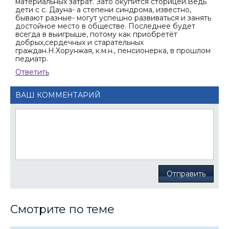
материальных затрат. Зато окупится сторицей.Ведь
дети с с. Дауна- а степени синдрома, известно,
бывают разные- могут успешно развиваться и занять
достойное место в обществе. Последнее будет
всегда в выигрыше, потому как приобретёт
добрых,сердечных и старательных
граждан.Н.Хорунжая, к.м.н., пенсионерка, в прошлом
педиатр.
Ответить
ВАШ КОММЕНТАРИЙ
Отправить
Смотрите по теме