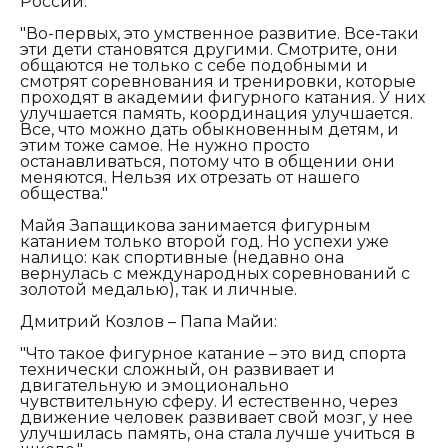
России:
"Во-первых, это умственное развитие. Все-таки
эти дети становятся другими. Смотрите, они
общаются не только с себе подобными и
смотрят соревнования и тренировки, которые
проходят в академии фигурного катания. У них
улучшается память, координация улучшается.
Все, что можно дать обыкновенным детям, и
этим тоже самое. Не нужно просто
останавливаться, потому что в общении они
меняются. Нельзя их отрезать от нашего
общества."
Майя Запащикова занимается фигурным
катанием только второй год. Но успехи уже
налицо: как спортивные (недавно она
вернулась с международных соревнований с
золотой медалью), так и личные.
Дмитрий Козлов – Папа Майи:
"Что такое фигурное катание – это вид спорта
технически сложный, он развивает и
двигательную и эмоционально
чувствительную сферу. И естественно, через
движение человек развивает свой мозг, у нее
улучшилась память, она стала лучше учиться в