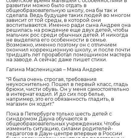
советское время малышей с особенностями в
развитии можно было отдать в
общеобразовательную школу, она бы так и
сделала. Ведь будущее таких людей во многом
зависит от той среды, в которой они
воспитываются. Именно ради сына Андрея она
решилась на рождение еще двух детей, чтобы
мальчик рос среди обычных детей. И никогда
не выделяла его особенности в семье.
Возможно, именно поэтому он с отличием
окончил коррекционную школу, и после почти
тридцать лет проработал помощником мастера
на заводе. А сейчас даже пишет стихи.
Галина Масленицкая – Мама Андрея:
"Я была очень строгая, требования
неукоснительно. Пошел в первый класс, гладь
брюки, чисти обувь. Он у меня самостоятельно
в интернат ездил. И до сих пор белье,
например, это его обязанность гладить, в
магазин он ходит."
Пока в Петербурге только шесть детей с
синдромом Дауна обучаются в
общеобразовательных учреждениях. Чтобы
изменить ситуацию, силами родителей-
педагогов в Даун-центре впервые в России