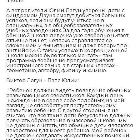
школе."
А вот родители Юлии Лагун уверены: дети с
синдромом Дауна смогут добиться больших
успехов, если они будут учиться не в
специальных, а в общеобразовательных
учебных заведениях. За два года обучения в
обычной школе девочка уже свободно читает,
отлично пишет, неплохо справляется со
сложением и вычитанием и даже говорит по-
английски. О таких успехах в коррекционной
школе можно было только мечтать – там
программа вообще не предусматривает
иностранного языка, а в старших классах –
геометрию, алгебру, физику и химию.
Виктор Лагун – Папа Юлии:
"Ребенок должен видеть поведение обычных
развивающихся сверстников. Каждый день
нахождение в среде себе подобных, на мой
взгляд, не способствует поступательному
развитию ребенка. С другой стороны, я не
считаю, что все такие дети безусловно должны
получать образование в массовой школе, мы
не должны считать, что обычные дети являются
лекарством для моего ребенка. Мой ребенок
не должен создавать искусственных помех ни