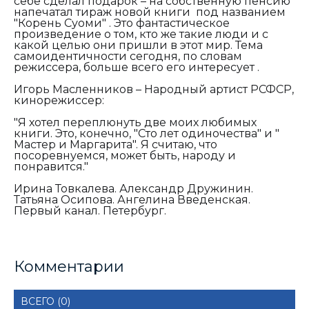
себе сделал подарок – на собственную пенсию
напечатал тираж новой книги под названием
"Корень Суоми" . Это фантастическое
произведение о том, кто же такие люди и с
какой целью они пришли в этот мир. Тема
самоидентичности сегодня, по словам
режиссера, больше всего его интересует .
Игорь Масленников – Народный артист РСФСР,
кинорежиссер:
"Я
хотел переплюнуть две моих любимых
книги. Это, конечно, "Сто лет одиночества" и "
Мастер и Маргарита". Я считаю, что
посоревнуемся, может быть, народу и
понравится."
Ирина Товкалева. Александр Дружинин.
Татьяна Осипова. Ангелина Введенская.
Первый канал. Петербург.
Комментарии
ВСЕГО (0)