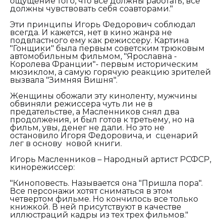
ощущение того, что все должны работать, все
должны чувствовать себя соавторами."
Эти принципы Игорь Федорович соблюдал
всегда. И кажется, нет в кино жанра не
подвластного ему как режиссеру. Картина
"Гонщики" была первым советским трюковым
автомобильным фильмом, "Ярославна -
Королева Франции"- первым историческим
мюзиклом, а самую горячую реакцию зрителей
вызвала "Зимняя Вишня".
Женщины обожали эту киноленту, мужчины
обвиняли режиссера чуть ли не в
предательстве, а Масленников снял два
продолжения, и был готов к третьему, но на
фильм, увы, денег не дали. Но это не
остановило Игоря Федоровича, и сценарий
лег в основу новой книги.
Игорь Масленников – Народный артист РСФСР,
кинорежиссер:
"
Киноповесть. Называется она "Пришла пора".
Все персонажи хотят сниматься в этом
четвертом фильме. Но кончилось все только
книжкой. В ней присутствуют в качестве
иллюстраций кадры из тех трех фильмов."