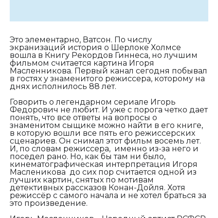
Это элементарно, Ватсон. По числу
экранизаций история о Шерлоке Холмсе
вошла в Книгу Рекордов Гиннеса, но лучшим
фильмом считается картина Игоря
Масленникова. Первый канал сегодня побывал
в гостях у знаменитого режиссера, которому на
днях исполнилось 88 лет.
Говорить о легендарном сериале Игорь
Федорович не любит. И уже с порога четко дает
понять, что все ответы на вопросы о
знаменитом сыщике можно найти в его книге,
в которую вошли все пять его режиссерских
сценариев. Он снимал этот фильм восемь лет.
И, по словам режиссера, именно из-за него и
поседел рано. Но, как бы там ни было,
кинематографическая интерпретация Игоря
Масленикова до сих пор считается одной из
лучших картин, снятых по мотивам
детективных рассказов Конан-Дойля. Хотя
режиссёр с самого начала и не хотел браться за
это произведение.