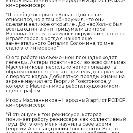
Игорь Масленников – Народный артист РСФСР,
кинорежиссер:
"
Я вообще всерьез к Конан-Дойлю не
относился, но я там обнаружил, что они
сделали великое открытие . До нас Холмс был
всегда один, а они придумали доктора
Ватсона. То есть появилось окружение, которое
играет героя, а когда я нашел еще
замечательного Виталия Соломина, то мне
стало это интересно."
О его работе на съёмочной площадке ходят
легенды. Актеры практически во всех фильмах
Масленникова настолько четко попадают в
образы своих героев, что зритель доверяет им
с первого кадра. Добиваться правды жизни на
экране научил его Георгий Товстоногов, у
которого Масленников работал художником-
сценографом.
Игорь Масленников – Народный артист РСФСР,
кинорежиссер:
"
Я
отношусь к той режиссуре, которая
понимает работу режиссера, как коллективный
труд. Вот этому меня научил в свое время
Георгий Александрович Товстоногов. Вот это