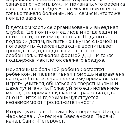
означает опустить руки и признать, что ребенка
скоро не станет. Здесь оказывают помощь не
только тяжело больным, но и семьям, что тоже
немало важно.
В детском хосписе организована и выездная
служба. Где помимо медиков иногда ездят и
психологи, причем просто так. Подарить
подарки детям, выпить чашку чая с мамой и
поговорить. Александра одна воспитывает
троих детей, одна дочка из которых –
особенная. С тяжелой формой ДЦП. И такая
поддержка, как глоток свежего воздуха.
Неизлечимо больной ребенок остается
ребенком, и паллиативная помощь направлена
на то, чтобы все оставшееся ему время он мог
играть, учиться, общаться со сверстниками и
даже хулиганить. Пожалуй, это единственное
место, где время ощущается правильно, где
оно ценится и где жизнь чувствуется —
независимо от продолжительности.
Игорь Цыжонов, Даниил Кушнеревич, Линда
Черкасова и Ангелина Введенская. Первый
канал, Санкт-Петербург.