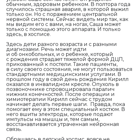
обычным, здоровым ребенком. В полтора года
случилось страшная авария, в которой выжил
только он. Но с поражением центральной
нервной системы. Сейчас видеть мир так, как
мы видим его с вами, на ногах, Саша может
только с помощью этого аппарата. И только
здесь, в хосписе.
Здесь дети разного возраста и с разными
диагнозами. Речь может идти
и об онкобольных, и о ребенке, который
с рождения страдает тяжелой формой ДЦП,
прикованный к постели. Такие пациенты,
в силу своего состояния, не могут пользоваться
стандартными медицинскими услугами. В
прошлом году в свой день рождения Кирилл
оказался в инвалидном кресле. Опухоль в
позвоночнике спровоцировала паралич
нижних конечностей. После операции и
химиотерапии Кирилл сейчас с трудом
начинает делать первые шаги. Правда, пока
помогает ему в этом специальный костюм. В
него вшиты электроды, которые подают
импульсы на мышцы и, тем самым,
восстанавливается утраченная нейронная
связь.
Обращаясь в детский хоспис, вовсе не