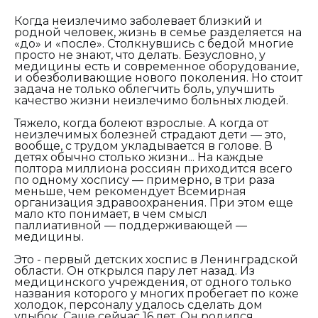
Когда неизлечимо заболевает близкий и
родной человек, жизнь в семье разделяется на
«до» и «после». Столкнувшись с бедой многие
просто не знают, что делать. Безусловно, у
медицины есть и современное оборудование,
и обезболивающие нового поколения. Но стоит
задача не только облегчить боль, улучшить
качество жизни неизлечимо больных людей.
Тяжело, когда болеют взрослые. А когда от
неизлечимых болезней страдают дети — это,
вообще, с трудом укладывается в голове. В
детях обычно столько жизни... На каждые
полтора миллиона россиян приходится всего
по одному хоспису — примерно, в три раза
меньше, чем рекомендует Всемирная
организация здравоохранения. При этом еще
мало кто понимает, в чем смысл
паллиативной — поддерживающей —
медицины.
Это - первый детских хоспис в Ленинградской
области. Он открылся пару лет назад. Из
медицинского учреждения, от одного только
названия которого у многих пробегает по коже
холодок, персоналу удалось сделать дом
улыбок. Саше сейчас 16 лет. Он родился