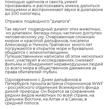
помощью щелчков и свиста, умеют
присваивать и распознавать имена, делиться
эмоциями и воспринимают звуки в диапазоне
до 200 килогерц.
Отрывок подводного "диалога"
Так звучит подводный диалог этих животных,
но диапазон беседы лишь частично доступен
человеческому уху. Очарованные сложным
миром и красотой дельфинов, писатели
Александр и Николь Гратовски много лет
погружаются в открытое море и буквально
общаются с млекопитающими.
Путешественники написали об этом несколько
книг, участвуют в исследованиях, снимают
фильмы и объединяют неравнодушных людей
со всего мира в общественное движение за
права обитателей глубин.
Одновременно с Днем дельфинов в
Петербурге прошла встреча сторонников
WWF
– российского отделения Всемирного фонда
дикой природы. Он борется за сохранение
редких видов животных по всей стране, на
Дальнем Востоке, на Алтае и в Саянах,
в
средней полосе.