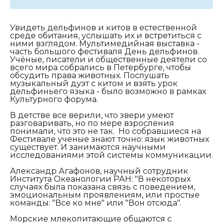
Увидеть дельфинов и китов в естественной
среде обитания, услышать их и встретиться с
ними взглядом. Мультимедийная выставка -
часть большого фестиваля День дельфинов.
Учёные, писатели и общественные деятели со
всего мира собрались в Петербурге, чтобы
обсудить права животных. Послушать
музыкальный дуэт с китом и взять урок
дельфиньего языка - было возможно в рамках
Культурного форума.
В детстве все верили, что звери умеют
разговаривать, но по мере взросления
понимали, что это не так. Но собравшиеся на
Фестивале ученые знают точно: язык животных
существует. И занимаются научными
исследованиями этой системы коммуникации.
Александр Агафонов, научный сотрудник
Института Океанологии РАН:
"
В некоторых
случаях была показана связь с поведением,
эмоциональным проявлениям, или простые
команды:
"Все ко мне" или "Во
н отсюда".
Морские млекопитающие общаются с