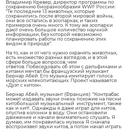
Владимир Кревер, директор программы по
сохранению биоразнообразия
WWF
России:
"
Те последние 13 животных, которые
сохранились после второй мировой войны,
они все остались в зоопарках, и таких
примеров очень много. К тому же зоопарки
дают очень большое количество научной
информации, без которой невозможно
планировать работы по сохранению этих
видом в природе".
На то, как и от чего нужно охранять животных,
есть множество разных взглядов, и в этой
сфере больше вопросов, чем
ответов. Побеседовать об этом с дельфинами и
китами мечтал бы французский музыкант
Бернар Абей. Его музыка имитирует голоса
морских млекопитающих. Проект называется
«Дуэт с китом».
Бернар Абей, музыкант
(Франция): "
Контрабас
может издавать звуки очень похожие на песни
китобольшой музыкальный инструмент, также
как и кит!..
Однажды я даже играл для китов,
опустив колонки в воду. Они остановили
движение и начали внимательно слушать. Я
думаю, им понравилась музыка.
Я сначала
воспроизвел звуки китов, а потом начал играть