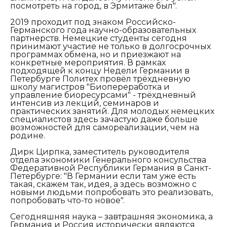
посмотреть на город, в Эрмитаже был".
2019 проходит под знаком Российско-
Германского года научно-образовательных
партнерств. Немецкие студенты сегодня
принимают участие не только в долгосрочных
программах обмена, но и приезжают на
конкретные мероприятия. В рамках
подходящей к концу Недели Германии в
Петербурге Политех провёл трёхдневную
школу магистров "Биопереработка и
управление биоресурсами" - трёхдневный
интенсив из лекций, семинаров и
практических занятий. Для молодых немецких
специалистов здесь зачастую даже больше
возможностей для самореализации, чем на
родине.
Дирк Цирпка, заместитель руководителя
отдела экономики Генерального консульства
Федеративной Республики Германия в Санкт-
Петербурге
: "В Германии если там уже есть
такая, скажем так, идея, а здесь возможно с
новыми людьми попробовать это реализовать,
попробовать что-то новое".
Сегодняшняя наука – завтрашняя экономика, а
Германия и Россия исторически являются