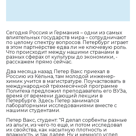
Сегодня Россия и Германия – одни из самых
влиятельных государств мира – сотрудничают
по целому спектру вопросов. Петербург играет
в этом партнёрстве едва ли не ключевую роль.
Что происходит между нашими странами в
разных сферах от культуры до экономики, -
расскажем прямо сейчас.
Два месяца назад Петер Вакс приехал в
Россию из Кёльна, там молодой инженер-
химик учится в магистратуре. Поучаствовать в
международной трёхмесячной программе
Политеха предложил преподаватель его ВУЗа,
время от времени дающий лекции в
Петербурге. Здесь Петер занимался
лабораторными исследованиями вместе с
нашими студентами.
Петер Вакс, студент:
"Я делал сорбенты разные
из альги, из чего-то ещё, и потом исследовал
их свойства, как насыпную плотность и
влажность, и так далее. Ну и немного успел