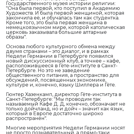
Государственного музея истории религии:
"Она была первой, кто поступил в Академию
Художеств. И была первой женщиной, которая
закончила её, и обучалась там как студентка.
Кроме того, это была первая женщина в
немецкоязычном мире, которой католическая
церковь заказывала большие алтарные
образы".
Основа любого культурного обмена между
двумя странами – это диалог, и в рамках
Недели Германии в Петербурге появился
новый дискуссионный клуб, а точнее – кафе,
расположившееся в Гёте-институте в Санкт-
Петербурге. Но это не заведение
общественного питания, а пространство для
обсуждений, посвященных экономике,
культуре и, конечно, языку Шиллера и Гёте.
Гюнтер Хазенкамп, директор Гёте-института в
Санкт-Петербурге:
"Мы проводим так
называемый Кафе Д. Д, конечно, обозначает не
только дойчланд, но и дойч – значит как язык,
который в Европе достаточно широко
распространён".
Многие мероприятия Недели Германии носят
не просто познавательный, а прямо-таки