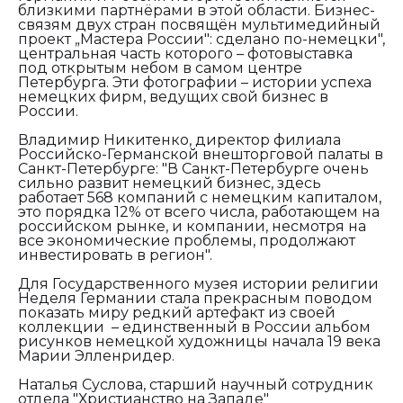
близкими партнёрами в этой области. Бизнес-
связям двух стран посвящён мультимедийный
проект „Мастера России": сделано по-немецки",
центральная часть которого – фотовыставка
под открытым небом в самом центре
Петербурга. Эти фотографии – истории успеха
немецких фирм, ведущих свой бизнес в
России.
Владимир Никитенко, директор филиала
Российско-Германской внешторговой палаты в
Санкт-Петербурге:
"В Санкт-Петербурге очень
сильно развит немецкий бизнес, здесь
работает 568 компаний с немецким капиталом,
это порядка 12% от всего числа, работающем на
российском рынке, и компании, несмотря на
все экономические проблемы, продолжают
инвестировать в регион".
Для Государственного музея истории религии
Неделя Германии стала прекрасным поводом
показать миру редкий артефакт из своей
коллекции – единственный в России альбом
рисунков немецкой художницы начала 19 века
Марии Элленридер.
Наталья Суслова, старший научный сотрудник
отдела "Христианство на Западе"