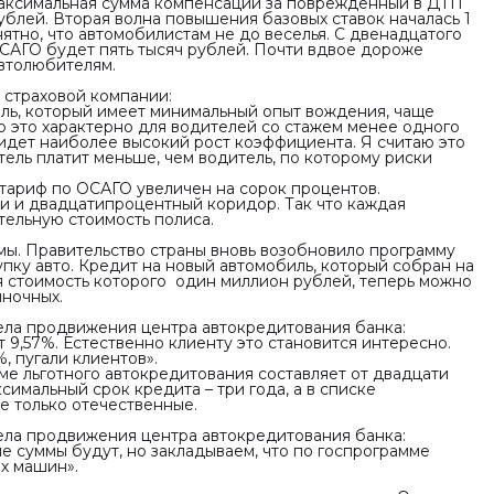
максимальная сумма компенсации за поврежденный в ДТП
ублей. Вторая волна повышения базовых ставок началась 1
нятно, что автомобилистам не до веселья. С двенадцатого
САГО будет пять тысяч рублей. Почти вдвое дороже
втолюбителям.
 страховой компании:
ель, который имеет минимальный опыт вождения, чаще
о это характерно для водителей со стажем менее одного
м идет наиболее высокий рост коэффициента. Я считаю это
ель платит меньше, чем водитель, по которому риски
тариф по ОСАГО увеличен на сорок процентов.
и и двадцатипроцентный коридор. Так что каждая
тельную стоимость полиса.
ы. Правительство страны вновь возобновило программу
пку авто. Кредит на новый автомобиль, который собран на
я стоимость которого один миллион рублей, теперь можно
ыночных.
ела продвижения центра автокредитования банка:
т 9,57%. Естественно клиенту это становится интересно.
, пугали клиентов».
е льготного автокредитования составляет от двадцати
имальный срок кредита – три года, а в списке
е только отечественные.
ела продвижения центра автокредитования банка:
е суммы будут, но закладываем, что по госпрограмме
х машин».