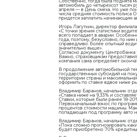
Собственно, тогда была поднята 
автомобиль до четырехсот тысяч р
апреля — в День смеха. Но уже по
числа средняя стоимость полиса О
придется заплатить начинающим а
Игорь Лагуткин, директор филиала
«С точки зрения статистики водит
всего попадает в аварии. Особенн
года, поэтому, безусловно, по ни
справедливо: более опытный водит
значительно выше».
Согласно документу Центробанка 
Важно, страховщикам предоставил
компания сама определяет оконча
В продолжение автомобильной тем
государственных субсидий на поку
территории страны и максимальна
оформить по ставке вдвое ниже р
Владимир Баранов, начальник отд
«Ставка ниже на 9,33% и составляе
Ставки, которые были ранее 18-20%
Первоначальный взнос по программ
процентов стоимости машины. Макс
попадающих под программу авто н
Владимир Баранов, начальник отд
«Пока сложно прогнозировать каки
будет приобретено 70% кредитны