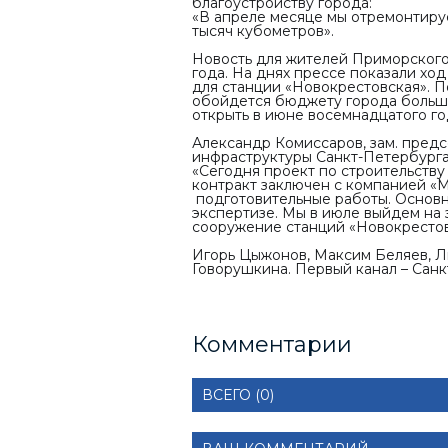
благоустройству города:
«В апреле месяце мы отремонтируе
тысяч кубометров
».
Новость для жителей Приморского 
года. На днях прессе показали ход
для станции «Новокрестовская». П
обойдется бюджету города больш
открыть в июне восемнадцатого го
Александр Комиссаров, зам. пред
инфраструктуры Санкт-Петербурга
«Сегодня проект по строительству 
контракт заключен с компанией «М
подготовительные работы. Основно
экспертизе. Мы в июле выйдем на 
сооружение станций «Новокрестов
Игорь Цыжонов, Максим Беляев, Л
Говорушкина. Первый канал – Санк
Комментарии
ВСЕГО (0)