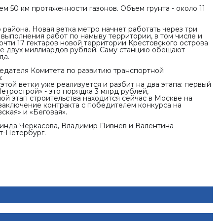
м 50 км протяженности газонов. Объем грунта - около 11
района. Новая ветка метро начнет работать через три
 выполнения работ по намыву территории, в том числе и
очти 17 гектаров новой территории Крестовского острова
е двух миллиардов рублей. Саму станцию обещают
да.
седателя Комитета по развитию транспортной
:
этой ветки уже реализуется и разбит на два этапа: первый
етрострой» - это порядка 3 млрд рублей,
й этап строительства находится сейчас в Москве на
заключение контракта с победителем конкурса на
ская» и «Беговая».
инда Черкасова, Владимир Пивнев и Валентина
т-Петербург.