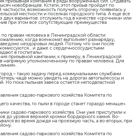
яя призывная компания в ряды вооруженных сил. Отдавать
тысяч новобранцев. Кстати, этот призыв пройдет по
 частности, возможность получить отсрочку появилась у
ельской местности и поселках городского типа. А еще все
 двух вариантов: отслужить год в качестве «срочника» или
лучив при этом все сопутствующие преимущества
по правам человека в Ленинградской области:
сожалению, когда военкомат выполняет разнарядку,
, заведомо нездоровых людей. Потому что они после
 комиссуются… и даже с сердечнососудистыми
адают в госпиталь»
.
ния призывной кампании, к примеру, в Ленинградской
ив напрямую уполномоченному по правам человека. Для
 линия».
 город – такую задачу перед коммунальными службами
Теперь чаще можно увидеть на дорогах автопылесосы и
. Но пока пыльная завеса остается неподвластной
авления садово-паркового хозяйства Комитета по
его качества, то пыли в городе станет гораздо меньше».
ники садово-паркового хозяйства. Они уже приступили к
нов до уровня верхней кромки бордюрного камня. Во-
вался во время дождя на проезжую часть, а во-вторых, при
айону.
авления садово-паркового хозяйства Комитета по