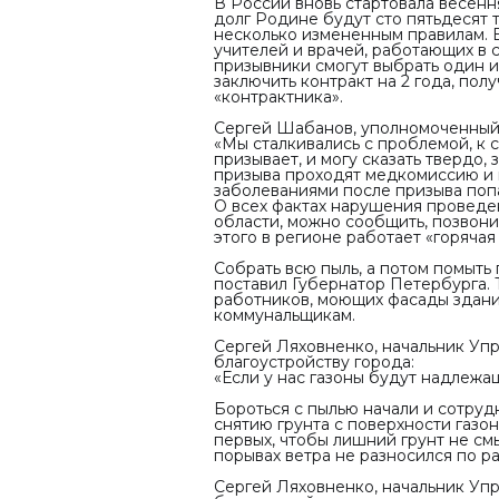
В России вновь стартовала весенн
долг Родине будут сто пятьдесят 
несколько измененным правилам. В
учителей и врачей, работающих в с
призывники смогут выбрать один из
заключить контракт на 2 года, по
«контрактника».
Сергей Шабанов, уполномоченный 
«Мы сталкивались с проблемой, к 
призывает, и могу сказать твердо
призыва проходят медкомиссию и
заболеваниями после призыва поп
О всех фактах нарушения проведе
области, можно сообщить, позвон
этого в регионе работает «горячая
Собрать всю пыль, а потом помыть
поставил Губернатор Петербурга. 
работников, моющих фасады зданий
коммунальщикам.
Сергей Ляховненко, начальник Упр
благоустройству города:
«Если у нас газоны будут надлежащ
Бороться с пылью начали и сотруд
снятию грунта с поверхности газо
первых, чтобы лишний грунт не смы
порывах ветра не разносился по р
Сергей Ляховненко, начальник Упр