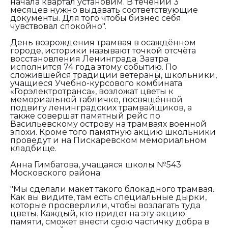
начала квартал установим. В течении 3
месяцев нужно выдавать соответствующие
документы. Для того чтобы бизнес себя
чувствовал спокойно".
День возрождения трамвая в осаждённом
городе, историки называют точкой отсчёта
восстановления Ленинграда. Завтра
исполнится 74 года этому событию. По
сложившейся традиции ветераны, школьники,
учащиеся Учебно-курсового комбината
«Горэлектротранса», возложат цветы к
мемориальной табличке, посвящённой
подвигу ленинградских трамвайщиков, а
также совершат памятный рейс по
Васильевскому острову на трамваях военной
эпохи. Кроме того памятную акцию школьники
проведут и на Пискаревском мемориальном
кладбище.
Анна Гимбатова, учащаяся школы №543
Московского района:
"Мы сделали макет такого блокадного трамвая.
Как вы видите, там есть специальные дырки,
которые просверлили, чтобы возлагать туда
цветы. Каждый, кто придет на эту акцию
памяти, сможет внести свою частичку добра в