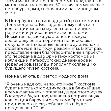
тысяч малышей, построено 3 млн квадратных
метров жилья, осталось 50 тысяч коммуналок с
петербуржцами, состоящими на жилищном
учёте.
В Петербурге в одиннадцатый раз отметили
День мецената. Благодаря этому событию
коллекции многих музеев пополнились
редкими и уникальными экспонатами.
Несмотря на сложную экономическую
обстановку благотворители не перестают
выкупать антикварные вещи на аукционах и
отдавать их в дар госучреждениям. В этот раз,
представленный благотворительный проект –
это передача в дар Эрмитажу костюмов из
коллекций петербургских дизайнеров и
модельеров. Наряды пополнят коллекцию
будущего Музея костюма.
Ирина Селюта, директор модного дома:
"Я очень надеюсь на то, что Музей костюма
будет не только юридически, а в ближайшее
время фактически откроем дверь этого музея.
В котором будет представлена потрясающая
коллекция барочного костюма Эрмитажа -
придворного и служебного. Но и будет
представлен 20 век".