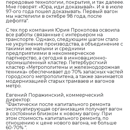
передовые технологии, покрытия, и так далеее.
Мне говорят: «Юра, иди доказывай». И я в июле
97-ого года пошел доказывать. Первый вагон
мы настелили в октябре 98 года, после
дефолта".
С тех пор компания Юрия Прокопова освоила
все работы связанные с интерьером на
транспорте. Однако, следующим шагом стало
не укрупнение производства, а объединение с
такими же малыми и средними
предприятиями в некоммерческое
партнерство, а сегодня в инновационно-
промышленный кластер. Петербурсгкий
кластер «Метрополитены и железнодорожная
техника» обеспечивает до 70% запасных частей
городского метрополитена, а также занимается
модернизацией старых трамваев и вагонов
метро.
Евгений Поражинский, коммерческий
директор:
"Фактически после капитального ремонта
эксплуатирующая организация получает вагон
в состоянии близком к новому вагону. При
этом стоимость капитального ремонта, по
отношению к цене нового вагона, не больше
60-70% ".