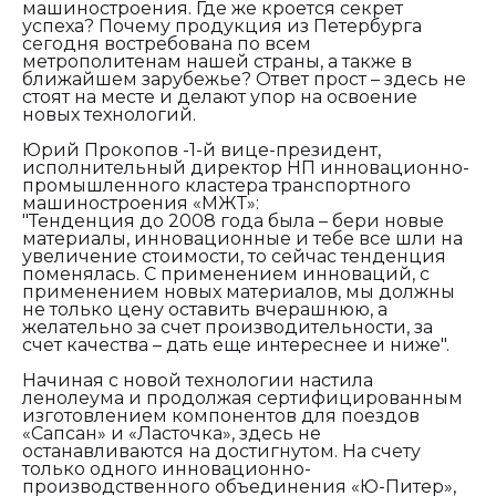
машиностроения. Где же кроется секрет
успеха? Почему продукция из Петербурга
сегодня востребована по всем
метрополитенам нашей страны, а также в
ближайшем зарубежье? Ответ прост – здесь не
стоят на месте и делают упор на освоение
новых технологий.
Юрий Прокопов -1-й вице-президент,
исполнительный директор НП инновационно-
промышленного кластера транспортного
машиностроения «МЖТ»:
"Тенденция до 2008 года была – бери новые
материалы, инновационные и тебе все шли на
увеличение стоимости, то сейчас тенденция
поменялась. С применением инноваций, с
применением новых материалов, мы должны
не только цену оставить вчерашнюю, а
желательно за счет производительности, за
счет качества – дать еще интереснее и ниже".
Начиная с новой технологии настила
ленолеума и продолжая сертифицированным
изготовлением компонентов для поездов
«Сапсан» и «Ласточка», здесь не
останавливаются на достигнутом. На счету
только одного инновационно-
производственного объединения «Ю-Питер»,