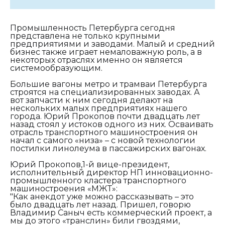
Промышленность Петербурга сегодня
представлена не только крупными
предприятиями и заводами. Малый и средний
бизнес также играет немаловажную роль, а в
некоторых отраслях именно он является
системообразующим.
Большие вагоны метро и трамваи Петербурга
строятся на специализированных заводах. А
вот запчасти к ним сегодня делают на
нескольких малых предприятиях нашего
города. Юрий Прокопов почти двадцать лет
назад стоял у истоков одного из них. Осваивать
отрасль транспортного машиностроения он
начал с самого «низа» – с новой технологии
постилки линолеума в пассажирских вагонах.
Юрий Прокопов,1-й вице-президент,
исполнительный директор НП инновационно-
промышленного кластера транспортного
машиностроения «МЖТ»:
"Как анекдот уже можно рассказывать – это
было двадцать лет назад. Пришел, говорю
Владимир Саныч есть коммерческий проект, а
мы до этого «транслин» били гвоздями,