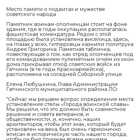
Место памяти о подвигах и мужестве
советского народа
Памятник воинам-ополченцам стоит на фоне
здания, где в годы оккупации располагалась
фашистская комендатура. Рядом с этой
площадью была установлена виселица, здесь,
на глазах у всех, гитлеровцы казнили политрука
Андрея Григорина. Памятная табличка,
повествующая о том, как отряд ополченцев под
его командованием пулемётным огнём из окон
дома прикрывал отход советских войск из
Гатчины (в те годы Красноармейска),
расположена на соседней Соборной улице.
Елена Любушкина, Глава Администрации
Гатчинского муниципального района ЛО:
"Сейчас мы решаем вопрос определения места
установления стелы «Города воинской славы».
Мы решили, что это должно быть совместное
решение и совета ветеранов, и
общественности, и, конечно, наших
архитекторов, чтобы этот знак, который будет
установлен на века, был очень гармонично
вписан в историческую часть нашего города,
чтобы он был признан всеми нашими