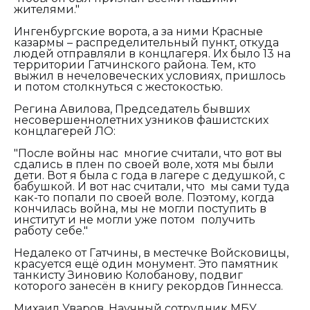
жителями."
Ингенбургские ворота, а за ними Красные
казармы – распределительный пункт, откуда
людей отправляли в концлагеря. Их было 13 на
территории Гатчинского района. Тем, кто
выжил в нечеловеческих условиях, пришлось
и потом столкнуться с жестокостью.
Регина Авилова, Председатель бывших
несовершеннолетних узников фашистских
концлагерей ЛО:
"После войны нас многие считали, что вот вы
сдались в плен по своей воле, хотя мы были
дети. Вот я была с года в лагере с дедушкой, с
бабушкой. И вот нас считали, что мы сами туда
как-то попали по своей воле. Поэтому, когда
кончилась война, мы не могли поступить в
институт и не могли уже потом получить
работу себе."
Недалеко от Гатчины, в местечке Войсковицы,
красуется ещё один монумент. Это памятник
танкисту Зиновию Колобанову, подвиг
которого занесён в книгу рекордов Гиннесса.
Михаил Уваров, Научный сотрудник МБУ