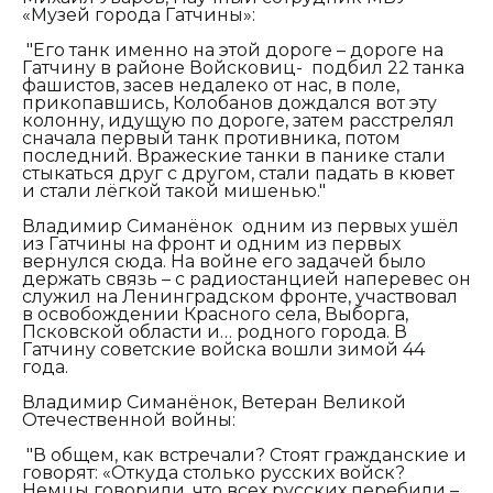
«Музей города Гатчины»:
"Его танк именно на этой дороге – дороге на
Гатчину в районе Войсковиц- подбил 22 танка
фашистов, засев недалеко от нас, в поле,
прикопавшись, Колобанов дождался вот эту
колонну, идущую по дороге, затем расстрелял
сначала первый танк противника, потом
последний. Вражеские танки в панике стали
стыкаться друг с другом, стали падать в кювет
и стали лёгкой такой мишенью."
Владимир Симанёнок одним из первых ушёл
из Гатчины на фронт и одним из первых
вернулся сюда. На войне его задачей было
держать связь – с радиостанцией наперевес он
служил на Ленинградском фронте, участвовал
в освобождении Красного села, Выборга,
Псковской области и… родного города. В
Гатчину советские войска вошли зимой 44
года.
Владимир Симанёнок, Ветеран Великой
Отечественной войны:
"В общем, как встречали? Стоят гражданские и
говорят: «Откуда столько русских войск?
Немцы говорили, что всех русских перебили –