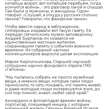
китайцы воюют, вот китайцев перебьём, тогда
кончится война», - это разговор такой я слышал.
Там были и мужчины, и женщины. Один
говорит: «Слушай, а откуда у русских столько
танков? Говорили, что фанерные танки».
Чтобы ввести народ в заблуждение,
гитлеровцы издавали вот такую газету. Её
передал гатчинскому музею-заповеднику
Андрей Бурлаков, он оказался не
единственным местным жителем,
сохранившим память о событиях военного
времени. Из собраний частных
коллекционеров выросла целая экспозиция.
Мария Кирпичникова, Старший научный
сотрудник научно-фондового отдела ГМЗ
«Гатчина»:
"Мы пытались собрать не просто музейные
вещи, а именно вещи, которые сами люди
приносили, то сеть показать, что память живёт,
и даже молодые люди интересуются этим, до
сих пор помнят, знают, любят свой край."
Аккордеон и фотоаппарат времён войны,
портсигар, плюшевый мишка, с которым
маленький житель Гатчины Валерий Исаков