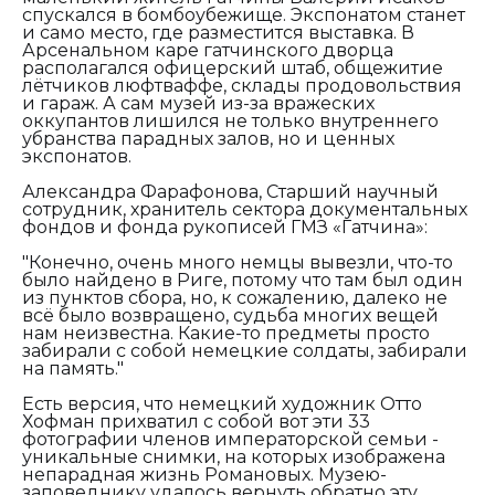
спускался в бомбоубежище. Экспонатом станет
и само место, где разместится выставка. В
Арсенальном каре гатчинского дворца
располагался офицерский штаб, общежитие
лётчиков люфтваффе, склады продовольствия
и гараж. А сам музей из-за вражеских
оккупантов лишился не только внутреннего
убранства парадных залов, но и ценных
экспонатов.
Александра Фарафонова, Старший научный
сотрудник, хранитель сектора документальных
фондов и фонда рукописей ГМЗ «Гатчина»:
"Конечно, очень много немцы вывезли, что-то
было найдено в Риге, потому что там был один
из пунктов сбора, но, к сожалению, далеко не
всё было возвращено, судьба многих вещей
нам неизвестна. Какие-то предметы просто
забирали с собой немецкие солдаты, забирали
на память."
Есть версия, что немецкий художник Отто
Хофман прихватил с собой вот эти 33
фотографии членов императорской семьи -
уникальные снимки, на которых изображена
непарадная жизнь Романовых. Музею-
заповеднику удалось вернуть обратно эту