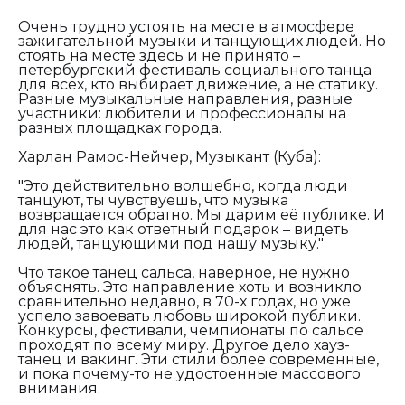
Очень трудно устоять на месте в атмосфере
зажигательной музыки и танцующих людей. Но
стоять на месте здесь и не принято –
петербургский фестиваль социального танца
для всех, кто выбирает движение, а не статику.
Разные музыкальные направления, разные
участники: любители и профессионалы на
разных площадках города.
Харлан Рамос-Нейчер, Музыкант (Куба):
"Это действительно волшебно, когда люди
танцуют, ты чувствуешь, что музыка
возвращается обратно. Мы дарим её публике. И
для нас это как ответный подарок – видеть
людей, танцующими под нашу музыку."
Что такое танец сальса, наверное, не нужно
объяснять. Это направление хоть и возникло
сравнительно недавно, в 70-х годах, но уже
успело завоевать любовь широкой публики.
Конкурсы, фестивали, чемпионаты по сальсе
проходят по всему миру. Другое дело хауз-
танец и вакинг. Эти стили более современные,
и пока почему-то не удостоенные массового
внимания.