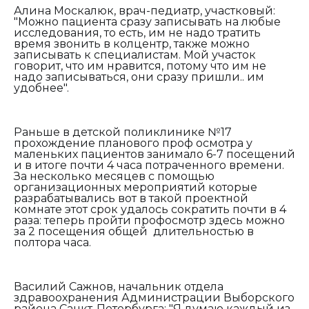
Алина Москалюк, врач-педиатр, участковый:
"М
ожно пациента сразу записывать на любые
исследования, то есть, им не надо тратить
время звонить в колцентр, также можно
записывать к специалистам. М
ой участок
говорит, что им нравится, потому что им не
надо записываться, они сразу пришли.. им
удобнее".
Раньше в детской поликлинике №17
прохождение планового проф осмотра у
маленьких пациентов занимало 6-7 посещений
и в итоге почти 4 часа потраченного времени.
За несколько месяцев с помощью
организационных мероприятий которые
разрабатывались вот в такой проектной
комнате этот срок удалось сократить почти в 4
раза: теперь пройти профосмотр здесь можно
за 2 посещения общей длительностью в
полтора часа.
Василий Сажнов, начальник отдела
здравоохранения Администрации Выборского
района Санкт-Петербурга: "
Я
думаю каждый из