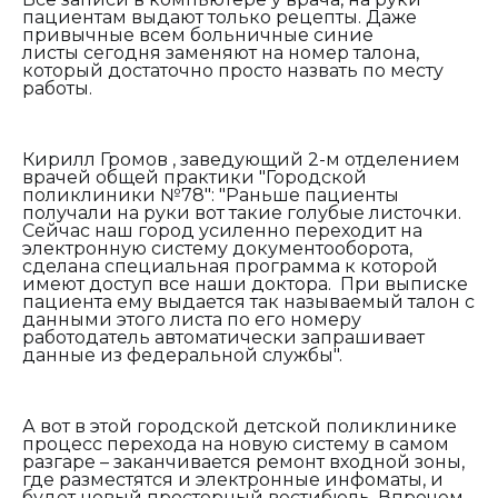
пациентам выдают только рецепты. Даже
привычные всем больничные синие
листы сегодня заменяют на номер талона,
который достаточно просто назвать по месту
работы.
Кирилл Громов , заведующий 2-м отделением
врачей общей практики "Городской
поликлиники №78": "
Р
аньше пациенты
получали на руки вот такие голубые листочки.
Сейчас наш город усиленно переходит на
электронную систему документооборота,
сделана специальная программа к которой
имеют доступ все наши доктора. П
ри выписке
пациента ему выдается так называемый талон с
данными этого листа по его номеру
работодатель автоматически запрашивает
данные из федеральной службы".
А вот в этой городской детской поликлинике
процесс перехода на новую систему в самом
разгаре – заканчивается ремонт входной зоны,
где разместятся и электронные инфоматы, и
будет новый просторный вестибюль. Впрочем