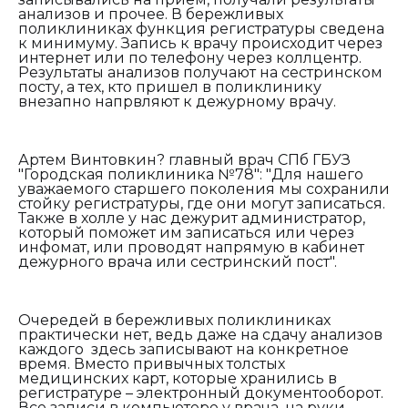
анализов и прочее. В бережливых
поликлиниках функция регистратуры сведена
к минимуму. Запись к врачу происходит через
интернет или по телефону через коллцентр.
Результаты анализов получают на сестринском
посту, а тех, кто пришел в поликлинику
внезапно напрвляют к дежурному врачу.
Артем Винтовкин? главный врач СПб ГБУЗ
"Городская поликлиника №78": "
Д
ля нашего
уважаемого старшего поколения мы сохранили
стойку регистратуры, где они могут записаться.
Также в холле у нас дежурит администратор,
который поможет им записаться или через
инфомат, или проводят напрямую в кабинет
дежурного врача или сестринский пост".
Очередей в бережливых поликлиниках
практически нет, ведь даже на сдачу анализов
каждого здесь записывают на конкретное
время. Вместо привычных толстых
медицинских карт, которые хранились в
регистратуре – электронный документооборот.
Все записи в компьютере у врача, на руки