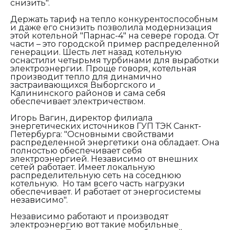
снизить".
Держать тариф на тепло конкурентоспособным
и даже его снизить позволила модернизация
этой котельной "Парнас-4" на севере города. От
части – это городской пример распределенной
генерации. Шесть лет назад котельную
оснастили четырьмя турбинами для выработки
электроэнергии. Проще говоря, котельная
производит тепло для динамично
застраивающихся Выборгского и
Калининского районов и сама себя
обеспечивает электричеством.
Игорь Вагин, директор филиала
энергетических источников ГУП ТЭК Санкт-
Петербурга: "
Основными свойствами
распределенной энергетики она обладает. Она
полностью обеспечивает себя
электроэнергией. Независимо от внешних
сетей работает. Имеет локальную
распределительную сеть на соседнюю
котельную. Но там всего часть нагрузки
обеспечивает. И работает от энергосистемы
независимо".
Независимо работают и производят
электроэнергию вот такие мобильные