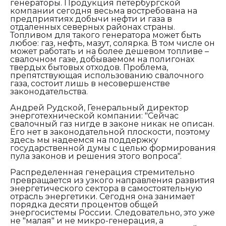
генераторы. Продукция петербургской
компании сегодня весьма востребована на
предприятиях добычи нефти и газа в
отдаленных северных районах страны.
Топливом для такого генератора может быть
любое: газ, нефть, мазут, солярка. В том числе он
может работать и на более дешевом топливе –
свалочном газе, добываемом на полигонах
твердых бытовых отходов. Проблема,
препятствующая использованию свалочного
газа, состоит лишь в несовершенстве
законодательства.
Андрей Рудской, Генеральный директор
энерготехнической
компании: "
Сейчас
свалочный газ нигде в законе никак не описан.
Его нет в законодательной плоскости, поэтому
здесь мы надеемся на поддержку
государственной думы с целью формирования
пула законов и решения этого вопроса".
Распределенная генерация стремительно
превращается из узкого направления развития
энергетического сектора в самостоятельную
отрасль энергетики. Сегодня она занимает
порядка десяти процентов общей
энергосистемы России. Следовательно, это уже
не "малая" и не микро-генерация, а