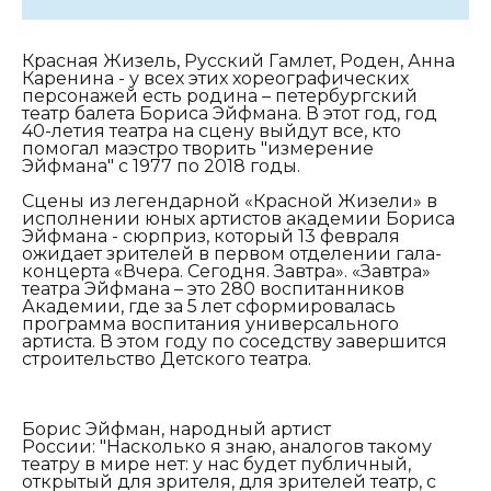
Красная Жизель, Русский Гамлет, Роден, Анна
Каренина - у всех этих хореографических
персонажей есть родина – петербургский
театр балета Бориса Эйфмана. В этот год, год
40-летия театра на сцену выйдут все, кто
помогал маэстро творить "измерение
Эйфмана" с 1977 по 2018 годы.
Сцены из легендарной «Красной Жизели» в
исполнении юных артистов академии Бориса
Эйфмана - сюрприз, который 13 февраля
ожидает зрителей в первом отделении гала-
концерта «Вчера. Сегодня. Завтра». «Завтра»
театра Эйфмана – это 280 воспитанников
Академии, где за 5 лет сформировалась
программа воспитания универсального
артиста. В этом году по соседству завершится
строительство Детского театра.
Борис Эйфман, народный артист
России
: "
Насколько я знаю, аналогов такому
театру в мире нет: у нас будет публичный,
открытый для зрителя, для зрителей театр, с