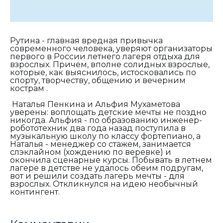
Рутина - главная вредная привычка
современного человека, уверяют организаторы
первого в России летнего лагеря отдыха для
взрослых. Причем, вполне солидных взрослые,
которые, как выяснилось, истосковались по
спорту, творчеству, общению и вечерним
кострам .
Наталья Пенкина и Альфия Мухаметова
уверены: воплощать детские мечты не поздно
никогда. Альфия - по образованию инженер-
робототехник два года назад поступила в
музыкальную школу по классу фортепиано, а
Наталья - менеджер со стажем, занимается
слэклайном (хождению по веревке) и
окончила сценарные курсы. Побывать в летнем
лагере в детстве не удалось обеим подругам,
вот и решили создать лагерь мечты - для
взрослых. Откликнулся на идею необычный
контингент.