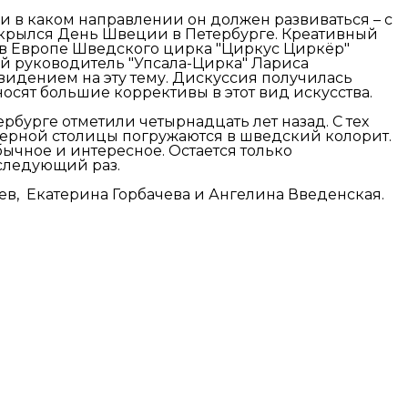
и в каком направлении он должен развиваться – с
ткрылся День Швеции в Петербурге. Креативный
 в Европе Шведского цирка "Циркус Циркёр"
й руководитель "Упсала-Цирка" Лариса
идением на эту тему. Дискуссия получилась
сят большие коррективы в этот вид искусства.
бурге отметили четырнадцать лет назад. С тех
северной столицы погружаются в шведский колорит.
обычное и интересное. Остается только
 следующий раз.
бев, Екатерина Горбачева и Ангелина Введенская.