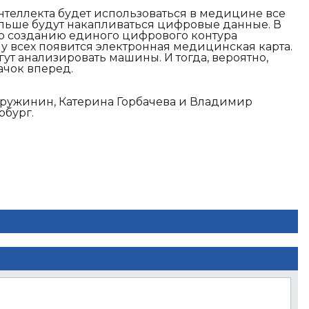
нтеллекта будет использоваться в медицине все
больше будут накапливаться цифровые данные. В
по созданию единого цифрового контура
 у всех появится электронная медицинская карта.
т анализировать машины. И тогда, вероятно,
ачок вперед.
ружинин, Катерина Горбачева и Владимир
рбург.