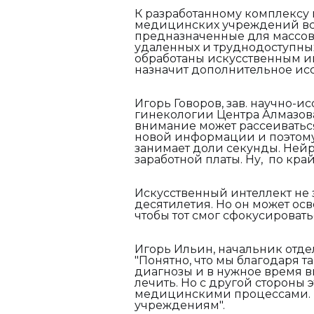
К разработанному комплексу
медицинских учреждений все
предназначенные для массово
удаленных и труднодоступных
обработаны искусственным ин
назначит дополнительное ис
Игорь Говоров, зав. научно-
гинекологии Центра Алмазова: 
внимание может рассеиваться
новой информации и поэтому 
занимает доли секунды. Нейро
заработной платы. Ну, по край
Искусственный интеллект не
десятилетия. Но он может ос
чтобы тот смог сфокусировать
Игорь Ильин, начальник отде
"Понятно, что мы благодаря 
диагнозы и в нужное время в
лечить. Но с другой стороны 
медицинскими процессами. 
учреждениям".