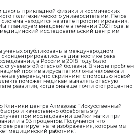
й школы прикладной физики и космических
кого политехнического университета им. Петра
 система находится на этапе прототипирования,
ы планируем внедрение в течении 2021 года, в
 медицинский исследовательский центр им.
ты ученых опубликованы в международном
ые сконцентрировались на диагностике рака
сследовании, в России в 2018 году было
с. случаев этой опасной болезни. В числе проблем
инацией против вируса папилломы человека и
Ученые уверены, что скриннинг с помощью новой
еллекта поможет медикам выявлять опасную
тапе развития, когда она еще почти стопроцентно
р Клиники центра Алмазова: "Искусственный
быстро и качественно обработать эту
олучает при исследовании шейки матки при
нии и в 93 процентов. Получается, что
трее реагирует на те изображения, которые мы
ожет медицинский работник".