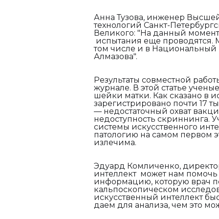
Анна Тузова, инженер Высше
технологий Санкт-Петербургс
Великого: "На данный момент
испытания еще проводятся. М
том числе и в Национальный
Алмазова".
Результаты совместной рабо
журнале. В этой статье учен
шейки матки. Как сказано в и
зарегистрировано почти 17 ты
— недостаточный охват вакц
недоступность скриннинга. 
системы искусственного инт
патологию на самом первом э
излечима.
Эдуард Комличенко, директо
интеллект может нам помочь 
информацию, которую врач п
кальпоскопическом исследова
искусственный интеллект быс
даем для анализа, чем это м