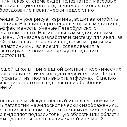
ния. Такая система будет полезна при массовых
вания пациентов в отдаленных регионах, где
орудование практически недоступно.
ренде. Он уже рисует картины, водит автомобиль
низациях. Всё шире применяется он и в медицине,
эффективность. Ученые Петербургского
тета совместно с Национальным медицинским
имени Алмазова разработали систему для анализа
й слизистых органов и поддержки принятия
елают снимки во время исследования, а
ализирует и помогает врачу определить
состояния.
Высшей школы прикладной физики и космических
кого политехнического университета им. Петра
пускать и на портативных платформах. С целью
оскопического исследования и обработки
него".
онные сети. Искусственный интеллект обучили
ь патологии на эндоскопических изображениях.
тры описали с помощью математических формул.
а выделяет подозрительную область или области,
рмирует вероятность наличия той или иной