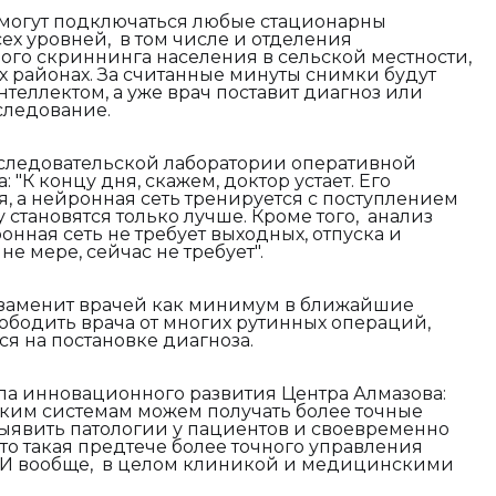
 могут подключаться любые стационарны
х уровней, в том числе и отделения
го скриннинга населения в сельской местности,
 районах. За считанные минуты снимки будут
теллектом, а уже врач поставит диагноз или
следование.
исследовательской лаборатории оперативной
"К концу дня, скажем, доктор устает. Его
, а нейронная сеть тренируется с поступлением
становятся только лучше. Кроме того, анализ
нная сеть не требует выходных, отпуска и
не мере, сейчас не требует".
 заменит врачей как минимум в ближайшие
вободить врача от многих рутинных операций,
ся на постановке диагноза.
ла инновационного развития Центра Алмазова:
таким системам можем получать более точные
ыявить патологии у пациентов и своевременно
это такая предтече более точного управления
И вообще, в целом клиникой и медицинскими