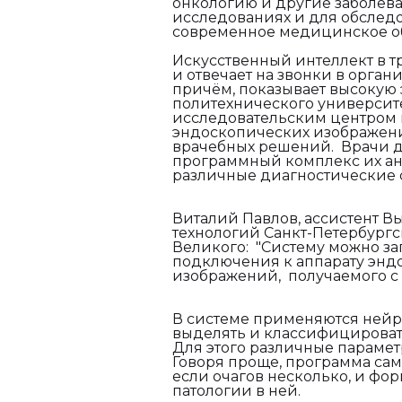
онкологию и другие заболева
исследованиях и для обследо
современное медицинское об
Искусственный интеллект в т
и отвечает на звонки в орга
причём, показывает высокую 
политехнического универси
исследовательским центром 
эндоскопических изображени
врачебных решений. Врачи д
программный комплекс их ан
различные диагностические 
Виталий Павлов, ассистент 
технологий Санкт-Петербургс
Великого: "Систему можно за
подключения к аппарату энд
изображений, получаемого с 
В системе применяются нейр
выделять и классифицироват
Для этого различные параме
Говоря проще, программа сам
если очагов несколько, и фо
патологии в ней.