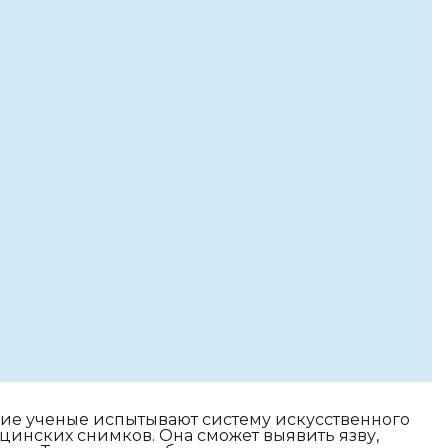
кие ученые испытывают систему искусственного
цинских снимков. Она сможет выявить язву,