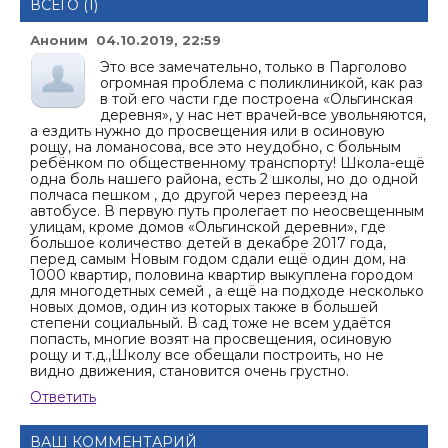
ВСЕГО (1)
Аноним 04.10.2019, 22:59
Это все замечательно, только в Парголово
огромная проблема с поликлиникой, как раз
в той его части где построена «Ольгинская
деревня», у нас нет врачей-все увольняются,
а ездить нужно до просвещения или в осиновую
рощу, на ломаносова, все это неудобно, с больным
ребёнком по общественному транспорту! Школа-ещё
одна боль нашего района, есть 2 школы, но до одной
полчаса пешком , до другой через переезд на
автобусе. В первую путь пролегает по неосвещенным
улицам, кроме домов «Ольгинской деревни», где
большое количество детей в декабре 2017 года,
перед самым Новым годом сдали ещё один дом, на
1000 квартир, половина квартир выкуплена городом
для многодетных семей , а ещё на подходе несколько
новых домов, один из которых также в большей
степени социальный. В сад тоже не всем удаётся
попасть, многие возят на просвещения, осиновую
рощу и т.д.,Школу все обещали построить, но не
видно движения, становится очень грустно.
Ответить
ВАШ КОММЕНТАРИЙ