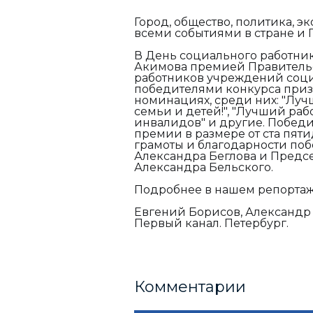
Город, общество, политика, 
всеми событиями в стране и П
В День социального работни
Акимова премией Правительс
работников учреждений соци
победителями конкурса приз
номинациях, среди них: "Лу
семьи и детей!", "Лучший ра
инвалидов" и другие. Побед
премии в размере от ста пяти
грамоты и благодарности поб
Александра Беглова и Предсе
Александра Бельского.
Подробнее в нашем репортаж
Евгений Борисов, Александр
Первый канал. Петербург.
Комментарии