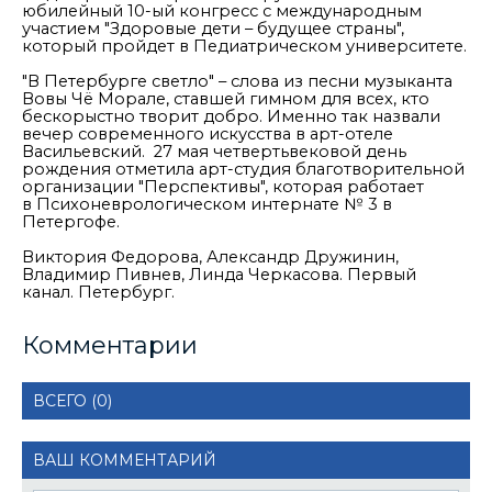
юбилейный 10-ый конгресс с международным
участием "Здоровые дети – будущее страны",
который пройдет в Педиатрическом университете.
"
В Петербурге светло
"
– слова из песни музыканта
Вовы
Чё
Морале
, ставшей гимном для всех, кто
бескорыстно творит добро. Именно так назвали
вечер современного искусства
в арт-отеле
Васильевский.
27 мая
четвертьвековой
день
рождения
отметила
арт-студия благотворительной
организации "Перспективы"
,
которая работает
в
Психоневрологическом интернате № 3 в
Петергоф
е
.
Виктория Федорова, Александр Дружинин,
Владимир
Пивнев
, Линда Черкасова. Первый
канал. Петербург.
Комментарии
ВСЕГО (0)
ВАШ КОММЕНТАРИЙ