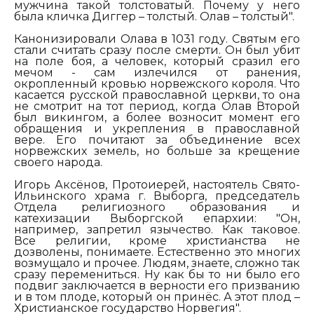
мужчина такой толстоватый. Почему у него
была кличка Диггер – толстый. Олав – толстый".
Канонизировали Олава в 1031 году. Святым его
стали считать сразу после смерти. Он был убит
на поле боя, а человек, который сразил его
мечом - сам излечился от ранения,
окропленный кровью норвежского короля. Что
касается русской православной церкви, то она
не смотрит на тот период, когда Олав Второй
был викингом, а более возносит момент его
обращения и укрепления в православной
вере. Его почитают за объединение всех
норвежских земель, но больше за крещение
своего народа.
Игорь Аксёнов, Протоиерей, настоятель Свято-
Ильинского храма г. Выборга, председатель
Отдела религиозного образования и
катехизации Выборгской епархии:
"
Он,
например, запретил язычество. Как таковое.
Все религии, кроме христианства не
дозволены, понимаете. Естественно это многих
возмущало и прочее. Людям, знаете, сложно так
сразу перемениться. Ну как бы то ни было его
подвиг заключается в верности его призванию
и в том плоде, который он принёс. А этот плод –
Христианское государство Норвегия".