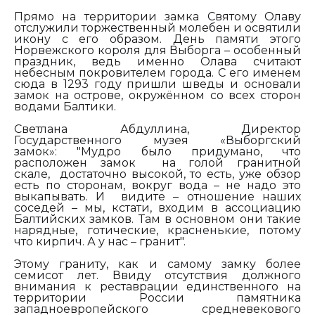
Прямо на территории замка Святому Олаву
отслужили торжественный молебен и освятили
икону с его образом. День памяти этого
Норвежского короля для Выборга – особенный
праздник, ведь именно Олава считают
небесным покровителем города. С его именем
сюда в 1293 году пришли шведы и основали
замок на острове, окружённом со всех сторон
водами Балтики.
Светлана Абдуллина, Директор
Государственного музея «Выборгский
замок»:
"Мудро было придумано, что
расположен замок на голой гранитной
скале,
достаточно высокой, то есть, уже обзор
есть по сторонам, вокруг вода – не надо это
выкапывать. И видите – отношение наших
соседей – мы, кстати, входим в ассоциацию
Балтийских замков. Там в основном они такие
нарядные, готические, красненькие, потому
что кирпич. А у нас – гранит".
Этому граниту, как и самому замку более
семисот лет. Ввиду отсутствия должного
внимания к реставрации единственного на
территории России памятника
западноевропейского средневекового