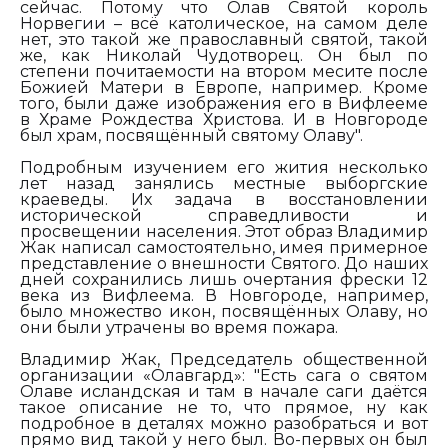
сейчас. Потому что Олав Святой король
Норвегии – всё католическое, на самом деле
нет, это такой же православный святой, такой
же, как Николай Чудотворец.
Он был по
степени почитаемости на втором месите после
Божией Матери в Европе, например. Кроме
того, были даже изображения его в Вифлееме
в Храме Рождества Христова. И в Новгороде
был храм, посвящённый святому Олаву".
Подробным изучением его жития несколько
лет назад занялись местные выборгские
краеведы. Их задача в восстановлении
исторической справедливости и
просвещении населения. Этот образ Владимир
Жак написал самостоятельно, имея примерное
представление о внешности Святого. До наших
дней сохранились лишь очертания фрески 12
века из Вифлеема. В Новгороде, например,
было множество икон, посвящённых Олаву, но
они были утрачены во время пожара.
Владимир Жак, Председатель общественной
организации «Олавгард»:
"Есть сага о святом
Олаве исландская и там в начале саги даётся
такое описание не то, что прямое, ну как
подробное в деталях можно разобраться и вот
прямо вид такой у него был. Во-первых он был