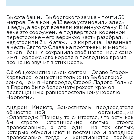
Высота башни Выборгского замка – почти 50
метров. Её в конце 13 века установили здесь
шведы, а вокруг возвели каменную стену. В 16
веке это сооружение подверглось коренной
перестройке – его верхнюю часть разобрали и
надстроили 3 и 4 этажи из кирпича. Названная
в честь Святого Олава на протяжении многих
веков – башня сохранила своё название, а само
имя норвежского короля в последнее время
всё чаще звучит в этих краях.
Об общехристианском святом – Олаве Втором
Харльдсоне знают не только на Выборгской
земле, но и в Новгороде, Старой Ладоге. Только
в Европе было более четырехсот храмов
посвященных равноапостольному королю
Норвегии.
Андрей Кирюта, Заместитель председателя
общественной организации
«Олавгард»:
"Почему то считается, что есть как
бы строго католические святые, строго
православные, а это один из тех святых,
которые объединяют и восточное и западное
православие тогда и христианство вообще