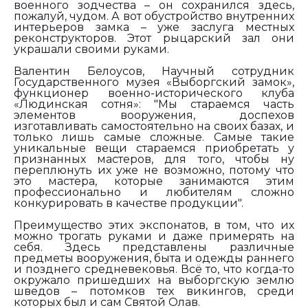
военного зодчества – он сохранился здесь,
пожалуй, чудом. А вот обустройство внутренних
интерьеров замка – уже заслуга местных
реконструкторов. Этот рыцарский зал они
украшали своими руками.
Валентин Белоусов, Научный сотрудник
Го
сударственного музея «Выборгский замок»,
функционер военно-исторического клуба
«Людинская сотня»: "
Мы стараемся часть
элементов вооружения, доспехов
изготавливать самостоятельно на своих базах, и
только лишь самые сложные. Самые такие
уникальные вещи стараемся приобретать у
признанных мастеров, для того, чтобы ну
переплюнуть их уже не возможно, потому что
это мастера, которые занимаются этим
профессионально и любителям сложно
конкурировать в качестве продукции".
Преимущество этих экспонатов, в том, что их
можно трогать руками и даже примерять на
себя. Здесь представлены различные
предметы вооружения, быта и одежды раннего
и позднего средневековья. Всё то, что когда-то
окружало пришедших на выборгскую землю
шведов – потомков тех викингов, среди
которых был и сам Святой Олав.