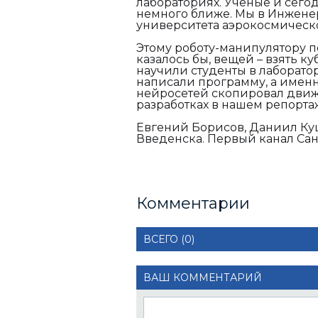
лабораториях. Ученые и сего
немного ближе. Мы в Инжене
университета аэрокосмическ
Этому роботу-манипулятору п
казалось бы, вещей – взять к
научили студенты в лаборат
написали программу, а имен
нейросетей скопировал движ
разработках в нашем репорт
Евгений Борисов, Даниил Ку
Введенска. Первый канал Сан
Комментарии
ВСЕГО (0)
ВАШ КОММЕНТАРИЙ