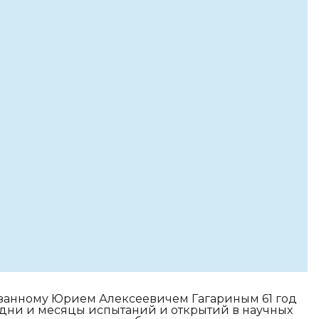
азанному Юрием Алексеевичем Гагариным 61 год
 дни и месяцы испытаний и открытий в научных