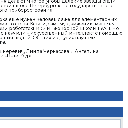
дня делают многое, чтобы далекие звезды стали
рной школе Петербургского государственного
ого приборостроения.
ока еще нужен человек даже для элементарных,
убик со стола. Кстати, самому движению машину
ории робототехники Инженерной школы ГУАП. Не
но научили – искусственный интеллект с помощью
ения людей. Об этих и других научных
аже.
шнеревич, Линда Черкасова и Ангелина
кт-Петербург.