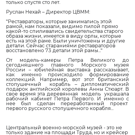
только спустя сто лет.
Руслан Нехай – Директор ЦВММ:
"
Реставраторы, которые занимались этой
рамой, нам показали, видимо пилой прямо
какой-то спиливались свидетельства старого
образа жизни, имеется в виду орлы, которые
есть на этой раме. Были уничтожены и другие
детали. Сейчас стараниями реставраторов
восстановлено 73 детали этой рамы..."
От модель-камеры Петра Великого до
сегодняшнего главного Морского музея
России – юбилейная выставка рассказывает,
как именно происходило формирование
коллекций. Например, вот этот британский
стопушечный корабль – дипломатический
подарок английской королевы Анны Стюарт. В
свое время эта деревянная модель украшала
рабочий кабинет Петра Первого. И именно с
нее был сделан переработанный проект
первого русского стопушечного корабля...
Центральный военно-морской музей - это не
только здание на площади Труда, но и крейсер