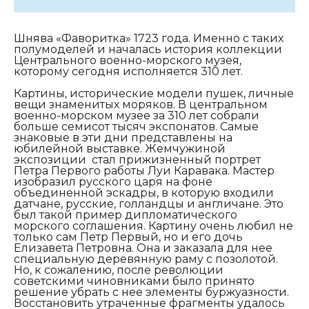
Шнява «Фаворитка» 1723 года. Именно с таких
полумоделей и началась история коллекции
Центрального военно-морского музея,
которому сегодня исполняется 310 лет.
Картины, исторические модели пушек, личные
вещи знаменитых моряков. В центральном
военно-морском музее за 310 лет собрали
больше семисот тысяч экспонатов. Самые
знаковые в эти дни представлены на
юбилейной выставке. Жемчужиной
экспозиции стал прижизненный портрет
Петра Первого работы Луи Каравака. Мастер
изобразил русского царя на фоне
объединенной эскадры, в которую входили
датчане, русские, голландцы и англичане. Это
был такой пример дипломатического
морского соглашения. Картину очень любил не
только сам Петр Первый, но и его дочь
Елизавета Петровна. Она и заказала для нее
специальную деревянную раму с позолотой.
Но, к сожалению, после революции
советскими чиновниками было принято
решение убрать с нее элементы буржуазности.
Восстановить утраченные фрагменты удалось