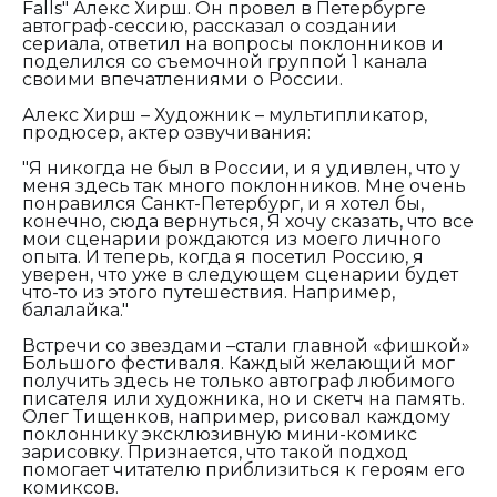
Falls" Алекс Хирш. Он провел в Петербурге
автограф-сессию, рассказал о создании
сериала, ответил на вопросы поклонников и
поделился со съемочной группой 1 канала
своими впечатлениями о России.
Алекс Хирш – Художник – мультипликатор,
продюсер, актер озвучивания:
"Я никогда не был в России, и я удивлен, что у
меня здесь так много поклонников. Мне очень
понравился Санкт-Петербург, и я хотел бы,
конечно, сюда вернуться, Я хочу сказать, что все
мои сценарии рождаются из моего личного
опыта. И теперь, когда я посетил Россию, я
уверен, что уже в следующем сценарии будет
что-то из этого путешествия. Например,
балалайка."
Встречи со звездами –стали главной «фишкой»
Большого фестиваля. Каждый желающий мог
получить здесь не только автограф любимого
писателя или художника, но и скетч на память.
Олег Тищенков, например, рисовал каждому
поклоннику эксклюзивную мини-комикс
зарисовку. Признается, что такой подход
помогает читателю приблизиться к героям его
комиксов.