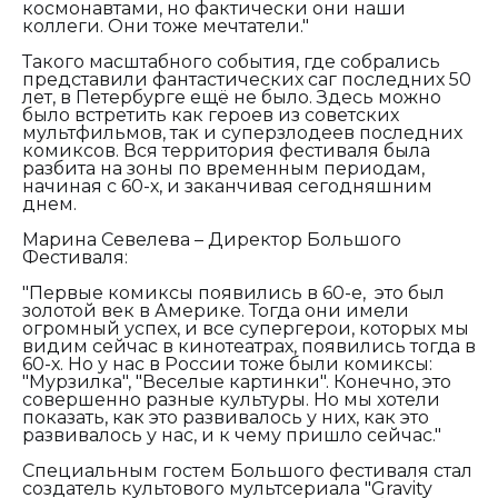
космонавтами, но фактически они наши
коллеги. Они тоже мечтатели."
Такого масштабного события, где собрались
представили фантастических саг последних 50
лет, в Петербурге ещё не было. Здесь можно
было встретить как героев из советских
мультфильмов, так и суперзлодеев последних
комиксов. Вся территория фестиваля была
разбита на зоны по временным периодам,
начиная с 60-х, и заканчивая сегодняшним
днем.
Марина Севелева – Директор Большого
Фестиваля:
"Первые комиксы появились в 60-е, это был
золотой век в Америке. Тогда они имели
огромный успех, и все супергерои, которых мы
видим сейчас в кинотеатрах, появились тогда в
60-х. Но у нас в России тоже были комиксы:
"Мурзилка", "Веселые картинки". Конечно, это
совершенно разные культуры. Но мы хотели
показать, как это развивалось у них, как это
развивалось у нас, и к чему пришло сейчас."
Специальным гостем Большого фестиваля стал
создатель культового мультсериала "Gravity