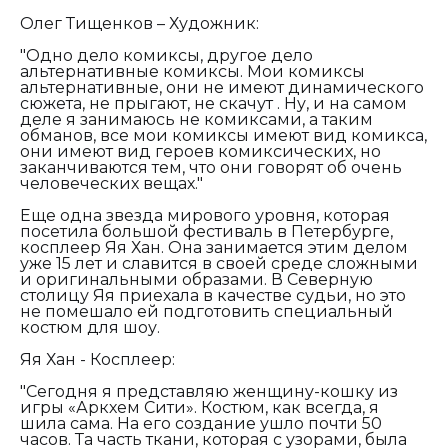
Олег Тищенков – Художник:
"Одно дело комиксы, другое дело
альтернативные комиксы. Мои комиксы
альтернативные, они не имеют динамического
сюжета, не прыгают, не скачут . Ну, и на самом
деле я занимаюсь не комиксами, а таким
обманов, все мои комиксы имеют вид комикса,
они имеют вид героев комиксических, но
заканчиваются тем, что они говорят об очень
человеческих вещах."
Еще одна звезда мирового уровня, которая
посетила большой фестиваль в Петербурге,
косплеер Яя Хан. Она занимается этим делом
уже 15 лет и славится в своей среде сложными
и оригинальными образами. В Северную
столицу Яя приехала в качестве судьи, но это
не помешало ей подготовить специальный
костюм для шоу.
Яя Хан - Косплеер:
"Сегодня я представляю женщину-кошку из
игры «Аркхем Сити». Костюм, как всегда, я
шила сама. На его создание ушло почти 50
часов. Та часть ткани, которая с узорами, была