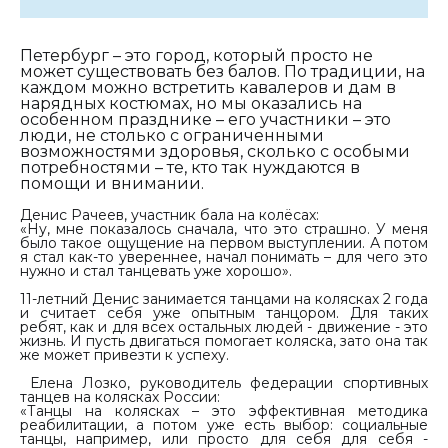
Петербург – это город, который просто не
может существовать без балов. По традиции, на
каждом можно встретить кавалеров и дам в
нарядных костюмах, но мы оказались на
особенном празднике – его участники – это
люди, не столько с ограниченными
возможностями здоровья, сколько с особыми
потребностями – те, кто так нуждаются в
помощи и внимании.
Денис Рачеев, участник бала на колёсах:
«
Ну, мне показалось сначала, что это страшно. У меня
было такое ощущение на первом выступлении. А потом
я стал как-то увереннее, начал понимать – для чего это
нужно и стал танцевать уже хорошо».
11-летний Денис занимается танцами на колясках 2 года
и считает себя уже опытным танцором. Для таких
ребят, как и для всех остальных людей - движение - это
жизнь. И пусть двигаться помогает коляска, зато она так
же может привезти к успеху.
Елена Лозко, руководитель федерации спортивных
танцев на колясках России:
«Танцы на колясках – это эффективная методика
реабилитации, а потом уже есть выбор: социальные
танцы, например, или просто для себя для себя -