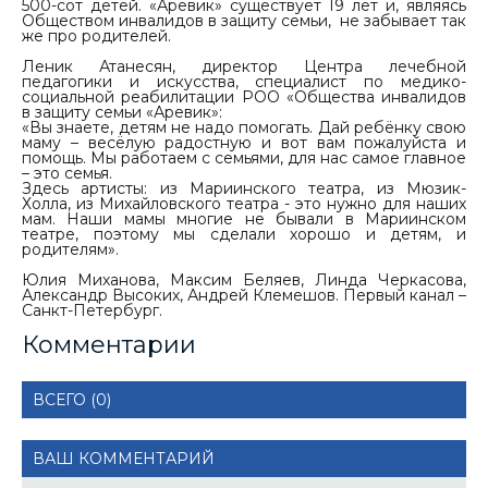
500-сот детей. «Аревик» существует 19 лет и, являясь
Обществом инвалидов в защиту семьи, не забывает так
же про родителей.
Леник Атанесян, директор Центра лечебной
педагогики и искусства, специалист по медико-
социальной реабилитации РОО «Общества инвалидов
в защиту семьи «Аревик»:
«Вы знаете, детям не надо помогать. Дай ребёнку свою
маму – весёлую радостную и вот вам пожалуйста и
помощь. Мы работаем с семьями, для нас самое главное
– это семья.
Здесь артисты: из Мариинского театра, из Мюзик-
Холла, из Михайловского театра - это нужно для наших
мам. Наши мамы многие не бывали в Мариинском
театре, поэтому мы сделали хорошо и детям, и
родителям».
Юлия Миханова, Максим Беляев, Линда Черкасова,
Александр Высоких, Андрей Клемешов. Первый канал –
Санкт-Петербург.
Комментарии
ВСЕГО (0)
ВАШ КОММЕНТАРИЙ