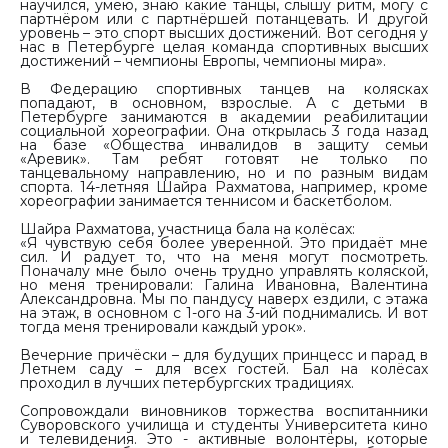
научился, умею, знаю какие танцы, слышу ритм, могу с
партнёром или с партнёршей потанцевать. И другой
уровень – это спорт высших достижений. Вот сегодня у
нас в Петербурге целая команда спортивных высших
достижений – чемпионы Европы, чемпионы мира».
В Федерацию спортивных танцев на колясках
попадают, в основном, взрослые. А с детьми в
Петербурге занимаются в академии реабилитации
социальной хореографии. Она открылась 3 года назад
на базе «Общества инвалидов в защиту семьи
«Аревик». Там ребят готовят не только по
танцевальному направлению, но и по разным видам
спорта. 14-летняя Шайра Рахматова, например, кроме
хореографии занимается теннисом и баскетболом.
Шайра Рахматова, участница бала на колёсах:
«Я чувствую себя более уверенной. Это придаёт мне
сил. И радует то, что на меня могут посмотреть.
Поначалу мне было очень трудно управлять коляской,
но меня тренировали: Галина Ивановна, Валентина
Александровна. Мы по пандусу наверх ездили, с этажа
на этаж, в основном с 1-ого на 3-ий поднимались. И вот
тогда меня тренировали каждый урок».
Вечерние причёски – для будущих принцесс и парад в
Летнем саду – для всех гостей. Бал на колёсах
проходил в лучших петербургских традициях.
Сопровождали виновников торжества воспитанники
Суворовского училища и студенты Университета кино
и телевидения. Это - активные волонтёры, которые