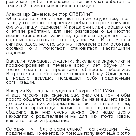
развивают ребят творчески, а так же учат работать с
техникой, снимать и монтировать видео.
Александр Евменов, ректор СПбГУКиТ:
«Эти ребята очень помогают нашим студентам, всё-
таки, у нас много творческих ребят, которые снимают
фильмы, пишут сценарии. И когда они видят, общаются
с этими ребятами, для них разговоры о ценностях
жизни становятся излишни, ценности здоровья, как
надо использовать то, что подарил Бог. И конечно я
считаю, здесь не столько мы помогаем этим ребятам,
сколько они помогают становиться настоящими
людьми».
Валерия Кузнецова, студентка факультета экономики и
продюсирования в течение всех 4 лет обучения –
тесно связана с проектами общества «Аревик».
Встречается с ребятами не только на балу. Один день
в неделе девушка посвящает себя подопечным
организации.
Валерия Кузнецова, студентка 4 курса СПбГУКиТ:
«Наша миссия, так, скажем, заключается в том, чтобы
просто общаться с ребятами, как бы из внешнего мира
доносить до них информацию о жизни нашей, о том,
что у нас происходит, какие-то новости, потому что
общение для них очень важно. Они чаще всего
находятся с родителями и мы для них что-то новое,
какая-то новая информация».
Сегодня у благотворительной организации 145
подопечных, но ежегодно помощь получают ещё около