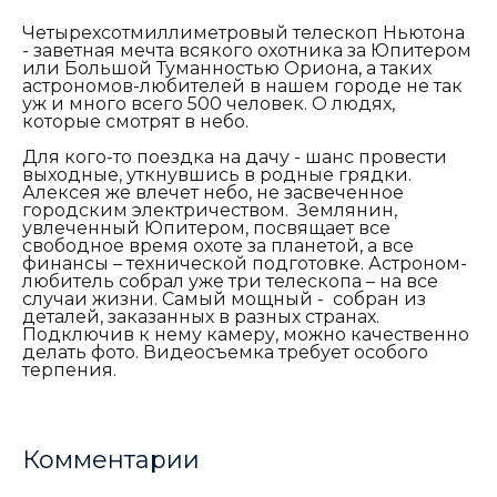
Четырехсотмиллиметровый телескоп Ньютона
- заветная мечта всякого охотника за Юпитером
или Большой Туманностью Ориона, а таких
астрономов-любителей в нашем городе не так
уж и много всего 500 человек. О людях,
которые смотрят в небо.
Для кого-то поездка на дачу - шанс провести
выходные, уткнувшись в родные грядки.
Алексея же влечет небо, не засвеченное
городским электричеством. Землянин,
увлеченный Юпитером, посвящает все
свободное время охоте за планетой, а все
финансы – технической подготовке. Астроном-
любитель собрал уже три телескопа – на все
случаи жизни. Самый мощный - собран из
деталей, заказанных в разных странах.
Подключив к нему камеру, можно качественно
делать фото. Видеосъемка требует особого
терпения.
Комментарии