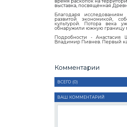
время раскопок на территори
выставка, посвящённая Древн
Благодаря исследованиям 
развитой экономикой, со
культурой. Потора века у
обнаружили южную границу м
Подробности - Анастасия 
Владимир Пивнев. Первый ка
Комментарии
ВСЕГО (0)
ВАШ КОММЕНТАРИЙ