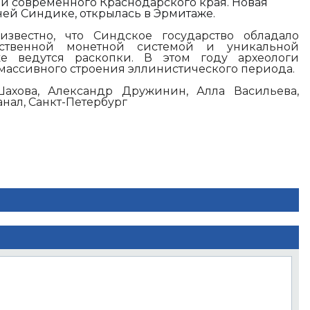
и современного Краснодарского края. Новая
ей Синдике, открылась в Эрмитаже.
известно, что Синдское государство обладало
бственной монетной системой и уникальной
же ведутся раскопки. В этом году археологи
ассивного строения эллинистического периода.
Шахова, Александр Дружинин, Алла Васильева,
нал, Санкт-Петербург