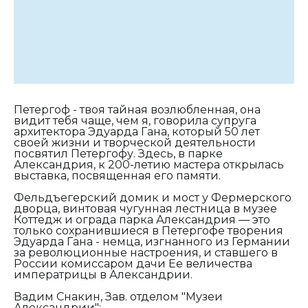
Петергоф - твоя тайная возлюбленная, она
видит тебя чаще, чем я, говорила супруга
архитектора Эдуарда Гана, который 50 лет
своей жизни и творческой деятельности
посвятил Петергофу. Здесь, в парке
Александрия, к 200-летию мастера открылась
выставка, посвященная его памяти.
Фельдъегерский домик и мост у Фермерского
дворца, винтовая чугунная лестница в музее
Коттедж и ограда парка Александрия — это
только сохранившиеся в Петергофе творения
Эдуарда Гана - немца, изгнанного из Германии
за революционные настроения, и ставшего в
России комиссаром дачи Ее величества
императрицы в Александрии.
Вадим Снакин, Зав. отделом "Музеи
Александрии":