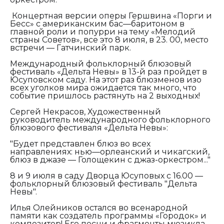
Концертная версии оперы Гершвина «Порги и
Бесс» с американским бас—баритоном в
главной роли и попурри на тему «Мелодий
страны Советов», все это 8 июля, в 23. 00, место
встречи — Гатчинский парк.
Международный фольклорный блюзовый
фестиваль «Дельта Невы» в 13-й раз пройдет в
Юсуповском саду. На этот раз блюзменов изо
всех уголков мира ожидается так много, что
событие пришлось растянуть на 2 выходных!
Сергей Некрасов, Художественный
руководитель международного фольклорного
блюзового фестиваля «Дельта Невы»:
"Будет представлен блюз во всех
направлениях: нью—орлеанский и чикагский,
блюз в джазе — Голощекин с джаз-оркестром..."
8 и 9 июля в саду Дворца Юсуповых с 16.00 —
фольклорный блюзовый фестиваль "Дельта
Невы".
Илья Олейников остался во всенародной
памяти как создатель программы «Городок» и
композитор! Его песни и фрагменты мюзикла