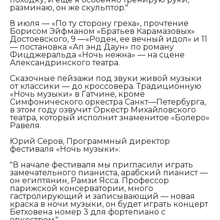
разминаю, он же скульптор."
8 июля — «По ту сторону греха», прочтение
Борисом Эйфманом «Братьев Карамазовых»
Достоевского, 9 —«Роден, ее вечный идол» и 11
— постановка «Ап энд Даун» по роману
Фицджеральда «Ночь нежна» — на сцене
Александринского театра.
Сказочные пейзажи под звуки живой музыки
от классики — до кроссовера. Традиционную
«Ночь музыки» в Гатчине, кроме
Симфонического оркестра Санкт—Петербурга,
в этом году озвучит Оркестр Михайловского
театра, который исполнит знаменитое «Болеро»
Равеля.
Юрий Серов, Программный директор
фестиваля «Ночь музыки»:
"В начале фестиваля мы пригласили играть
замечательного пианиста, арабский пианист —
он египтянин, Рамзи Ясса. Профессор
парижской консерватории, много
гастролирующий и записывающий — новая
краска в ночи музыки, он будет играть концерт
Бетховена номер 3 для фортепиано с
оркестром."