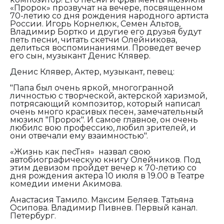
«Пророк» прозвучат на вечере, посвященном
70-летию со дня рождения народного артиста
России. Игорь Корнелюк, Семен Альтов,
Владимир Бортко и другие его друзья будут
петь песни, читать скетчи Олейникова,
делиться воспоминаниями. Проведет вечер
его сын, музыкант Денис Клявер.
Денис Клявер, Актер, музыкант, певец:
"Папа был очень яркой, многогранной
личностью с творческой, актерской харизмой,
потрясающий композитор, который написал
очень много красивых песен, замечательный
мюзикл "Пророк". И самое главное, он очень
любилс вою профессию, любил зрителей, и
они отвечали ему взаимностью".
«Жизнь как песТня» назвал свою
автобиографическую книгу Олейников. Под
этим девизом пройдет вечер к 70-летию со
дня рождения актера 10 июля в 19.00 в Театре
комедии имени Акимова.
Анастасия Тамило. Максим Беляев. Татьяна
Осипова. Владимир Пивнев. Первый канал.
Петербург.