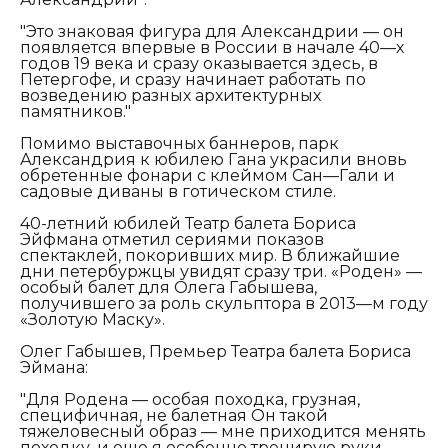
"Это знаковая фигура для Александрии — он
появляется впервые в России в начале 40—х
годов 19 века и сразу оказывается здесь, в
Петергофе, и сразу начинает работать по
возведению разных архитектурных
памятников."
Помимо выставочных баннеров, парк
Александрия к юбилею Гана украсили вновь
обретенные фонари с клеймом Сан—Гали и
садовые диваны в готическом стиле.
40-летний юбилей Театр балета Бориса
Эйфмана отметил сериями показов
спектаклей, покоривших мир. В ближайшие
дни петербуржцы увидят сразу три. «Роден» —
особый балет для Олега Габышева,
получившего за роль скульптора в 2013—м году
«Золотую Маску».
Олег Габышев, Премьер Театра балета Бориса
Эймана:
"Для Родена — особая походка, грузная,
специфичная, не балетная Он такой
тяжеловесный образ — мне приходится менять
походку, и еще я особенно тренирую руки,