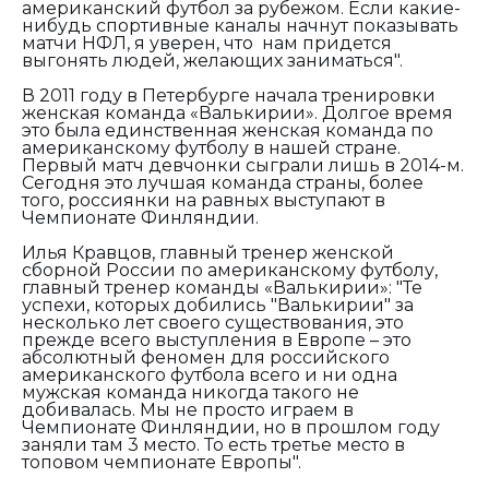
американский футбол за рубежом. Если какие-
нибудь спортивные каналы начнут показывать
матчи НФЛ, я уверен, что нам придется
выгонять людей, желающих заниматься".
В 2011 году в Петербурге начала тренировки
женская команда «Валькирии». Долгое время
это была единственная женская команда по
американскому футболу в нашей стране.
Первый матч девчонки сыграли лишь в 2014-м.
Сегодня это лучшая команда страны, более
того, россиянки на равных выступают в
Чемпионате Финляндии.
Илья Кравцов, главный тренер женской
сборной России по американскому футболу,
главный тренер команды «Валькирии»: "
Те
успехи, которых добились "Валькирии" за
несколько лет своего существования, это
прежде всего выступления в Европе – это
абсолютный феномен для российского
американского футбола всего и ни одна
мужская команда никогда такого не
добивалась. Мы не просто играем в
Чемпионате Финляндии, но в прошлом году
заняли там 3 место. То есть третье место в
топовом чемпионате Европы".