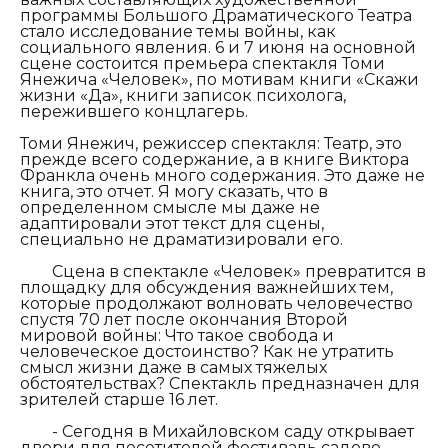
программы Большого Драматического Театра
стало исследование темы войны, как
социального явления. 6 и 7 июня на основной
сцене состоится премьера спектакля Томи
Янежича «Человек», по мотивам книги «Скажи
жизни «Да», книги записок психолога,
пережившего концлагерь.
Томи Янежич,
режиссер спектакля:
Театр, это
прежде всего содержание, а в книге Виктора
Франкла очень много содержания. Это даже не
книга, это отчет. Я могу сказать, что в
определенном смысле мы даже не
адаптировали этот текст для сцены,
специально не драматизировали его.
Сцена в спектакле «Человек» превратится в
площадку для обсуждения важнейших тем,
которые продолжают волновать человечество
спустя 70 лет после окончания Второй
мировой войны: Что такое свобода и
человеческое достоинство? Как не утратить
смысл жизни даже в самых тяжелых
обстоятельствах? Спектакль предназначен для
зрителей старше 16 лет.
- Сегодня в Михайловском саду открывает
двери для посетителей фестиваль садово-