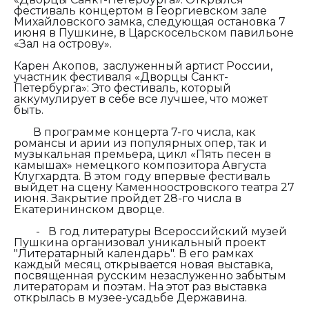
фестиваль концертом в Георгиевском зале
Михайловского замка, следующая остановка 7
июня в Пушкине, в Царскосельском павильоне
«Зал на острову».
Карен Акопов, заслуженный артист России,
участник фестиваля «Дворцы Санкт-
Петербурга»:
Это фестиваль, который
аккумулирует в себе все лучшее, что может
быть.
В программе концерта 7-го числа, как
романсы и арии из популярных опер, так и
музыкальная премьера, цикл «Пять песен в
камышах» немецкого композитора Августа
Клугхардта. В этом году впервые фестиваль
выйдет на сцену Каменноостровского театра 27
июня. Закрытие пройдет 28-го числа в
Екатерининском дворце.
-
В год литературы Всероссийский музей
Пушкина организовал уникальный проект
"Литератарный календарь". В его рамках
каждый месяц открывается новая выставка,
посвященная русским незаслуженно забытым
литераторам и поэтам. На этот раз выставка
открылась в музее-усадьбе Державина.