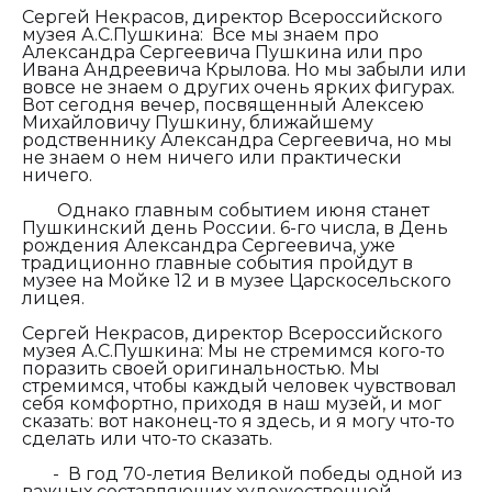
Сергей Некрасов, директор Всероссийского
музея А.С.Пушкина:
Все мы знаем про
Александра Сергеевича Пушкина или про
Ивана Андреевича Крылова. Но мы забыли или
вовсе не знаем о других очень ярких фигурах.
Вот сегодня вечер, посвященный Алексею
Михайловичу Пушкину, ближайшему
родственнику Александра Сергеевича, но мы
не знаем о нем ничего или практически
ничего.
Однако главным событием июня станет
Пушкинский день России. 6-го числа, в День
рождения Александра Сергеевича, уже
традиционно главные события пройдут в
музее на Мойке 12 и в музее Царскосельского
лицея.
Сергей Некрасов, директор Всероссийского
музея А.С.Пушкина:
Мы не стремимся кого-то
поразить своей оригинальностью. Мы
стремимся, чтобы каждый человек чувствовал
себя комфортно, приходя в наш музей, и мог
сказать: вот наконец-то я здесь, и я могу что-то
сделать или что-то сказать.
-
В год 70-летия Великой победы одной из
важных составляющих художественной