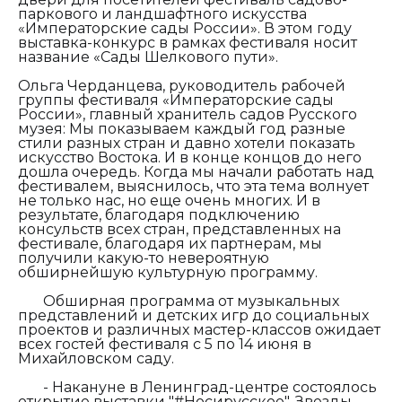
паркового и ландшафтного искусства
«Императорские сады России». В этом году
выставка-конкурс в рамках фестиваля носит
название «Сады Шелкового пути».
Ольга Черданцева, руководитель рабочей
группы фестиваля «Императорские сады
России», главный хранитель садов Русского
музея:
Мы показываем каждый год разные
стили разных стран и давно хотели показать
искусство Востока. И в конце концов до него
дошла очередь. Когда мы начали работать над
фестивалем, выяснилось, что эта тема волнует
не только нас, но еще очень многих. И в
результате, благодаря подключению
консульств всех стран, представленных на
фестивале, благодаря их партнерам, мы
получили какую-то невероятную
обширнейшую культурную программу.
Обширная программа от музыкальных
представлений и детских игр до социальных
проектов и различных мастер-классов ожидает
всех гостей фестиваля с 5 по 14 июня в
Михайловском саду.
-
Накануне в Ленинград-центре состоялось
открытие выставки
"#Носирусское".
Звезды