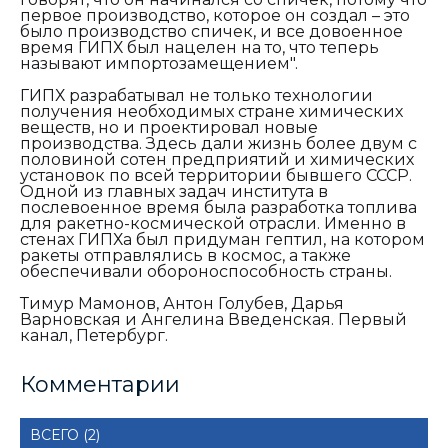
первое производство, которое он создал – это
было производство спичек, и все довоенное
время ГИПХ был нацелен на то, что теперь
называют импортозамещением".
ГИПХ разрабатывал не только технологии
получения необходимых стране химических
веществ, но и проектировал новые
производства. Здесь дали жизнь более двум с
половиной сотен предприятий и химических
установок по всей территории бывшего СССР.
Одной из главных задач института в
послевоенное время была разработка топлива
для ракетно-космической отрасли. Именно в
стенах ГИПХа был придуман гептил, на котором
ракеты отправлялись в космос, а также
обеспечивали обороноспособность страны.
Тимур Мамонов, Антон Голубев, Дарья
Варновская и Ангелина Введенская. Первый
канал, Петербург.
Комментарии
ВСЕГО (2)