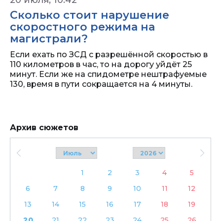
20 июля, 10:42
Сколько стоит нарушение
скоростного режима на
магистрали?
Если ехать по ЗСД с разрешённой скоростью в
110 километров в час, то на дорогу уйдёт 25
минут. Если же на спидометре нештрафуемые
130, время в пути сокращается на 4 минуты.
Архив сюжетов
1
2
3
4
5
6
7
8
9
10
11
12
13
14
15
16
17
18
19
20
21
22
23
24
25
26