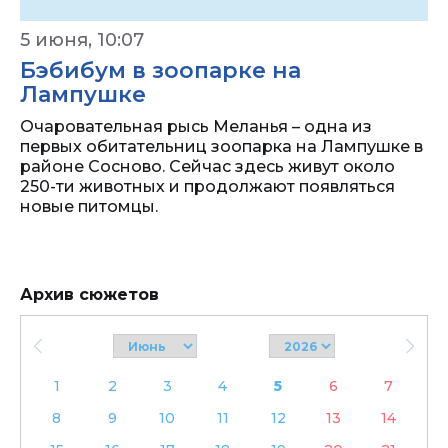
5 июня, 10:07
Бэбибум в зоопарке на
Лампушке
Очаровательная рысь Меланья – одна из
первых обитательниц зоопарка на Лампушке в
районе Сосново. Сейчас здесь живут около
250-ти животных и продолжают появляться
новые питомцы.
Архив сюжетов
1
2
3
4
5
6
7
8
9
10
11
12
13
14