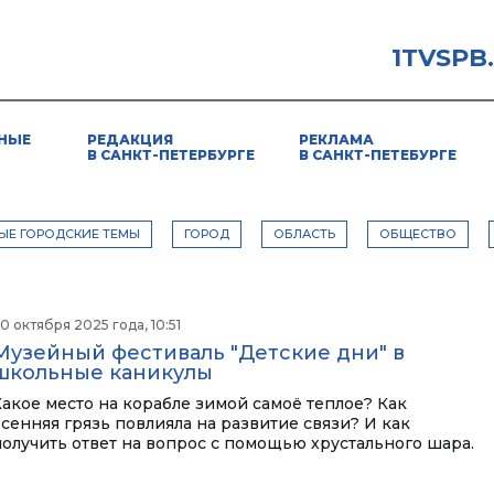
1TVSPB
НЫЕ
РЕДАКЦИЯ
РЕКЛАМА
В САНКТ-ПЕТЕРБУРГЕ
В САНКТ-ПЕТЕБУРГЕ
ЫЕ ГОРОДСКИЕ ТЕМЫ
ГОРОД
ОБЛАСТЬ
ОБЩЕСТВО
0 октября 2025 года, 10:51
Музейный фестиваль "Детские дни" в
школьные каникулы
Какое место на корабле зимой самоё теплое? Как
осенняя грязь повлияла на развитие связи? И как
получить ответ на вопрос с помощью хрустального шара.