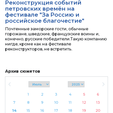
Реконструкция событий
петровских времён на
фестивале "За Россию и
российское благочестие"
Почтенные заморские гости, обычные
горожане, шведские, французские воины и,
конечно, русские победители.Такую компанию
нигде, кроме как на фестивале
реконструкторов, не встретить.
Архив сюжетов
1
2
3
4
5
6
7
8
9
10
11
12
13
14
15
16
17
18
19
20