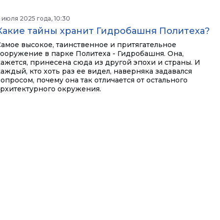
 июля 2025 года, 10:30
Какие тайны хранит Гидробашня Политеха?
Самое высокое, таинственное и притягательное
сооружение в парке Политеха - Гидробашня. Она,
кажется, принесена сюда из другой эпохи и страны. И
каждый, кто хоть раз ее видел, наверняка задавался
опросом, почему она так отличается от остального
архитектурного окружения.