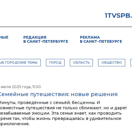
1TVSPB
НЫЕ
РЕДАКЦИЯ
РЕКЛАМА
В САНКТ-ПЕТЕРБУРГЕ
В САНКТ-ПЕТЕБУРГЕ
ЫЕ ГОРОДСКИЕ ТЕМЫ
ГОРОД
ОБЛАСТЬ
ОБЩЕСТВО
 июля 2025 года, 11:00
Семейные путешествия: новые решения
Минуты, проведённые с семьёй, бесценны. И
совместные путешествия не только сближают, но и дарят
незабываемые эмоции. Эта семья знает, как проводить
время так, чтобы жизнь превращалась в удивительное
приключение.