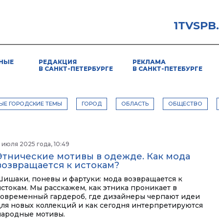
1TVSPB
НЫЕ
РЕДАКЦИЯ
РЕКЛАМА
В САНКТ-ПЕТЕРБУРГЕ
В САНКТ-ПЕТЕБУРГЕ
ЫЕ ГОРОДСКИЕ ТЕМЫ
ГОРОД
ОБЛАСТЬ
ОБЩЕСТВО
 июля 2025 года, 10:49
Этнические мотивы в одежде. Как мода
возвращается к истокам?
Шишаки, поневы и фартуки: мода возвращается к
истокам. Мы расскажем, как этника проникает в
современный гардероб, где дизайнеры черпают идеи
для новых коллекций и как сегодня интерпретируются
народные мотивы.