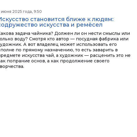
 июня 2025 года, 9:50
Искусство становится ближе к людям:
содружество искусства и ремёсел
Какова задача чайника? Должен ли он нести смыслы или
только воду? Смотря кто автор — посудная фабрика или
художник. А вот владелец может использовать его
вполне по прямому назначению, то есть заварить в
предмете искусства чай, а художник — расценить это не
как попрание основ, а как продолжение своего
ворчества.