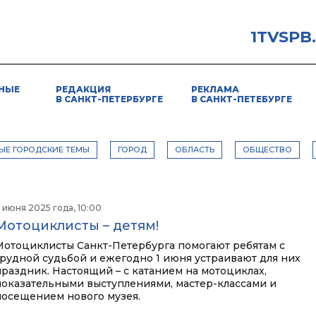
1TVSPB
НЫЕ
РЕДАКЦИЯ
РЕКЛАМА
В САНКТ-ПЕТЕРБУРГЕ
В САНКТ-ПЕТЕБУРГЕ
ЫЕ ГОРОДСКИЕ ТЕМЫ
ГОРОД
ОБЛАСТЬ
ОБЩЕСТВО
 июня 2025 года, 10:00
Мотоциклисты – детям!
Мотоциклисты Санкт-Петербурга помогают ребятам с
трудной судьбой и ежегодно 1 июня устраивают для них
праздник. Настоящий – с катанием на мотоциклах,
показательными выступлениями, мастер-классами и
посещением нового музея.