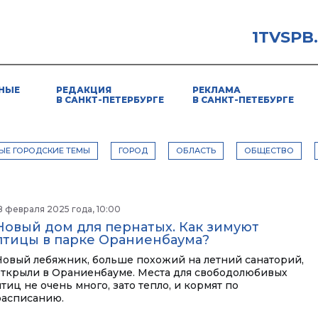
1TVSPB
НЫЕ
РЕДАКЦИЯ
РЕКЛАМА
В САНКТ-ПЕТЕРБУРГЕ
В САНКТ-ПЕТЕБУРГЕ
ЫЕ ГОРОДСКИЕ ТЕМЫ
ГОРОД
ОБЛАСТЬ
ОБЩЕСТВО
8 февраля 2025 года, 10:00
Новый дом для пернатых. Как зимуют
птицы в парке Ораниенбаума?
Новый лебяжник, больше похожий на летний санаторий,
открыли в Ораниенбауме. Места для свободолюбивых
тиц не очень много, зато тепло, и кормят по
расписанию.