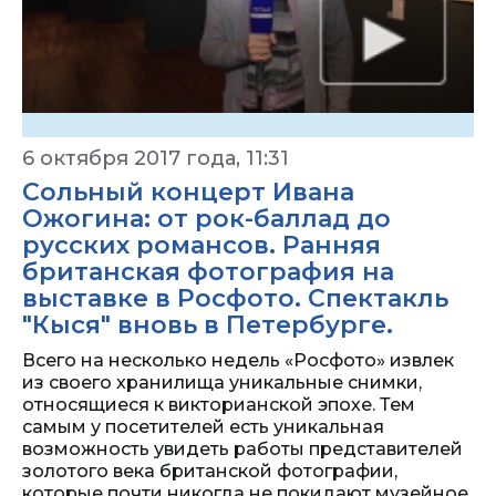
6 октября 2017 года, 11:31
Сольный концерт Ивана
Ожогина: от рок-баллад до
русских романсов. Ранняя
британская фотография на
выставке в Росфото. Спектакль
"Кыся" вновь в Петербурге.
Всего на несколько недель «Росфото» извлек
из своего хранилища уникальные снимки,
относящиеся к викторианской эпохе. Тем
самым у посетителей есть уникальная
возможность увидеть работы представителей
золотого века британской фотографии,
которые почти никогда не покидают музейное