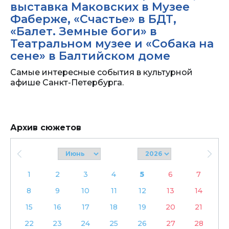
выставка Маковских в Музее
Фаберже, «Счастье» в БДТ,
«Балет. Земные боги» в
Театральном музее и «Собака на
сене» в Балтийском доме
Самые интересные события в культурной
афише Санкт-Петербурга.
Архив сюжетов
1
2
3
4
5
6
7
8
9
10
11
12
13
14
15
16
17
18
19
20
21
22
23
24
25
26
27
28