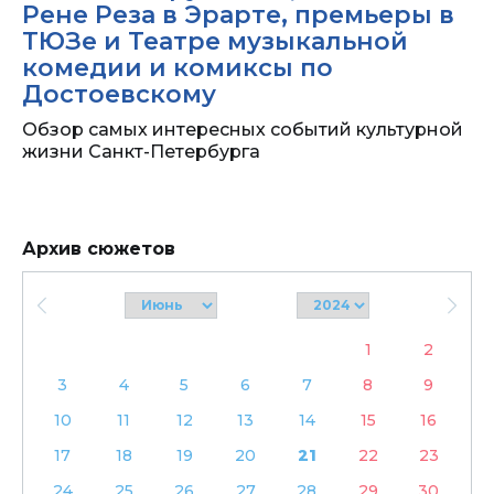
Рене Реза в Эрарте, премьеры в
ТЮЗе и Театре музыкальной
комедии и комиксы по
Достоевскому
Обзор самых интересных событий культурной
жизни Санкт-Петербурга
Архив сюжетов
1
2
3
4
5
6
7
8
9
10
11
12
13
14
15
16
17
18
19
20
21
22
23
24
25
26
27
28
29
30