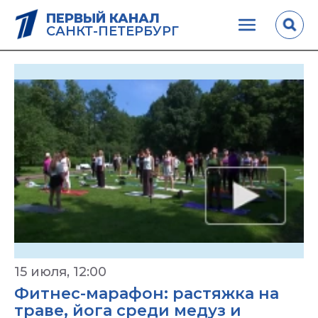
ПЕРВЫЙ КАНАЛ
САНКТ-ПЕТЕРБУРГ
15 июля, 12:00
Фитнес-марафон: растяжка на
траве, йога среди медуз и