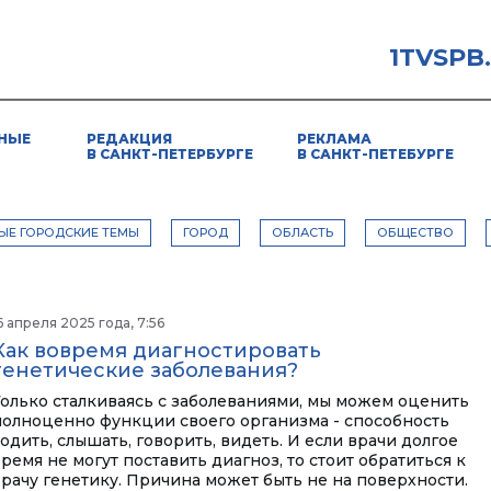
1TVSPB
НЫЕ
РЕДАКЦИЯ
РЕКЛАМА
В САНКТ-ПЕТЕРБУРГЕ
В САНКТ-ПЕТЕБУРГЕ
ЫЕ ГОРОДСКИЕ ТЕМЫ
ГОРОД
ОБЛАСТЬ
ОБЩЕСТВО
6 апреля 2025 года, 7:56
Как вовремя диагностировать
генетические заболевания?
Только сталкиваясь с заболеваниями, мы можем оценить
полноценно функции своего организма - способность
одить, слышать, говорить, видеть. И если врачи долгое
ремя не могут поставить диагноз, то стоит обратиться к
врачу генетику. Причина может быть не на поверхности.