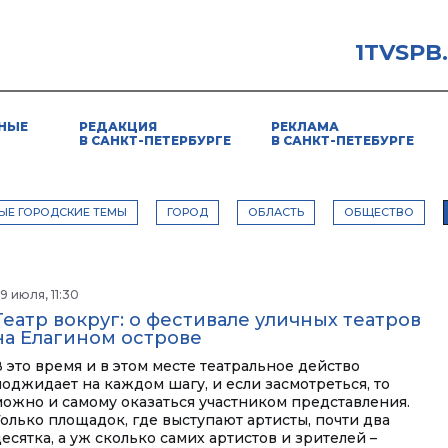
1TVSPB
НЫЕ
РЕДАКЦИЯ
РЕКЛАМА
В САНКТ-ПЕТЕРБУРГЕ
В САНКТ-ПЕТЕБУРГЕ
ЫЕ ГОРОДСКИЕ ТЕМЫ
ГОРОД
ОБЛАСТЬ
ОБЩЕСТВО
9 июля, 11:30
Театр вокруг: о фестивале уличных театров
на Елагином острове
В это время и в этом месте театральное действо
поджидает на каждом шагу, и если засмотреться, то
можно и самому оказаться участником представления.
Только площадок, где выступают артисты, почти два
есятка, а уж сколько самих артистов и зрителей –