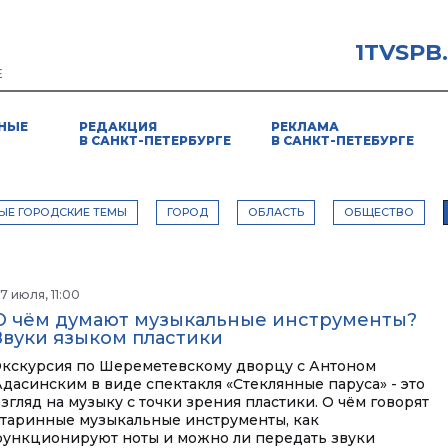
1TVSPB
Е
НЫЕ
РЕДАКЦИЯ
РЕКЛАМА
В САНКТ-ПЕТЕРБУРГЕ
В САНКТ-ПЕТЕБУРГЕ
ЫЕ ГОРОДСКИЕ ТЕМЫ
ГОРОД
ОБЛАСТЬ
ОБЩЕСТВО
7 июля, 11:00
О чём думают музыкальные инструменты?
Звуки языком пластики
Экскурсия по Шереметевскому дворцу с Антоном
Адасинским в виде спектакля «Стеклянные паруса» - это
згляд на музыку с точки зрения пластики. О чём говорят
старинные музыкальные инструменты, как
функционируют ноты и можно ли передать звуки