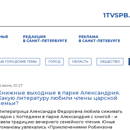
1TVSPB
НЫЕ
РЕДАКЦИЯ
РЕКЛАМА
В САНКТ-ПЕТЕРБУРГЕ
В САНКТ-ПЕТЕБУРГЕ
ЫЕ ГОРОДСКИЕ ТЕМЫ
ГОРОД
ОБЛАСТЬ
ОБЩЕСТВО
6 июня, 10:27
Книжные выходные в парке Александрия.
Какую литературу любили члены царской
семьи?
Императрица Александра Федоровна любила сиживать
рядом с Коттеджем в парке Александрия с книгой - и
ввела традицию вечернего семейного чтения. Юные
Романовы увлекались «Приключениями Робинзона